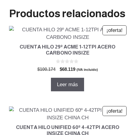
Productos relacionados
¡oferta!
CUENTA HILO 29º ACME 1-12TPI ACERO
CARBONO INSIZE
0
El
El
$
100.174
$
68.119
(IVA incluido)
d
precio
precio
e
5
original
actual
Leer más
era:
es:
$100.174.
$68.119.
¡oferta!
CUENTA HILO UNIFIED 60º 4-42TPI ACERO
INSIZE CHINA CH