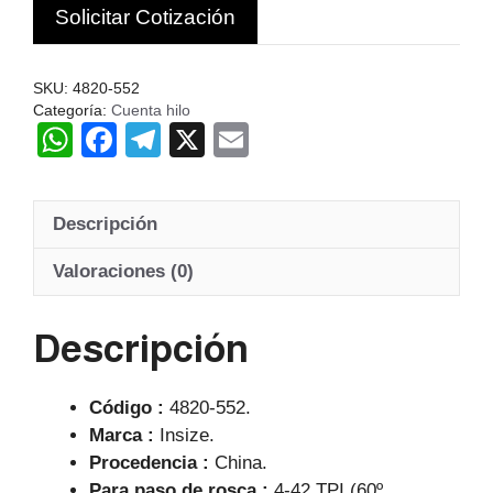
Solicitar Cotización
cantidad
SKU:
4820-552
Categoría:
Cuenta hilo
W
F
T
X
E
h
a
el
m
at
c
e
ail
Descripción
s
e
gr
A
b
a
Valoraciones (0)
p
o
m
Descripción
p
o
k
Código :
4820-552.
Marca :
Insize.
Procedencia :
China.
Para paso de rosca :
4-42 TPI (60º