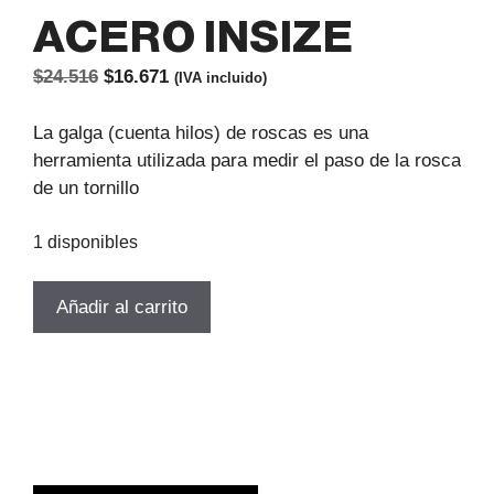
ACERO INSIZE
El
El
$
24.516
$
16.671
(IVA incluido)
precio
precio
original
actual
​La galga (cuenta hilos) de roscas es una
era:
es:
herramienta utilizada para medir el paso de la rosca
$24.516.
$16.671.
de un tornillo
1 disponibles
CUENTA
Añadir al carrito
HILOS
MIXTO
METRIC-
UNIFIED
60°
ACERO
INSIZE