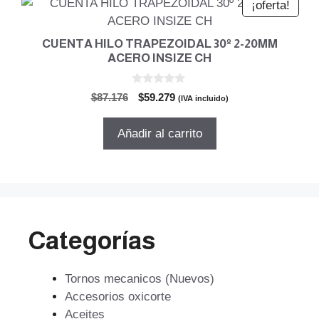
¡oferta!
CUENTA HILO TRAPEZOIDAL 30º 2-20MM
ACERO INSIZE CH
0
El
El
$
87.176
$
59.279
(IVA incluido)
d
precio
precio
e
5
original
actual
Añadir al carrito
era:
es:
$87.176.
$59.279.
Categorías
Tornos mecanicos (Nuevos)
Accesorios oxicorte
Aceites