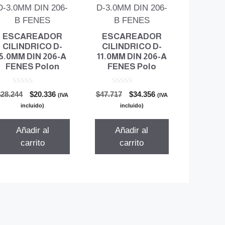
ESCAREADOR
ESCAREADOR
CILINDRICO D-
CILINDRICO D-
5.0MM DIN 206-A
11.0MM DIN 206-A
FENES Polon
FENES Polo
0
0
El
El
El
El
$
28.244
$
20.336
$
47.717
$
34.356
(IVA
(IVA
d
d
precio
precio
precio
precio
e
e
incluido)
incluido)
5
5
original
actual
original
actual
era:
es:
era:
es:
Añadir al
Añadir al
$28.244.
$20.336.
$47.717.
$34.356.
carrito
carrito