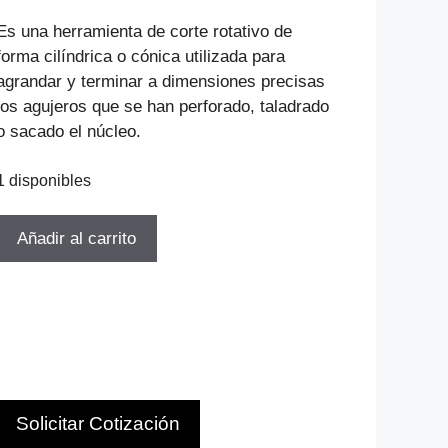
precio
precio
original
actual
Es una herramienta de corte rotativo de
era:
es:
forma cilíndrica o cónica utilizada para
$48.445.
$34.881.
agrandar y terminar a dimensiones precisas
los agujeros que se han perforado, taladrado
o sacado el núcleo.
1 disponibles
ESCAREADOR
Añadir al carrito
CILINDRICO
D-
10.0MM
DIN
206-
A
FENES
Solicitar Cotización
Polo