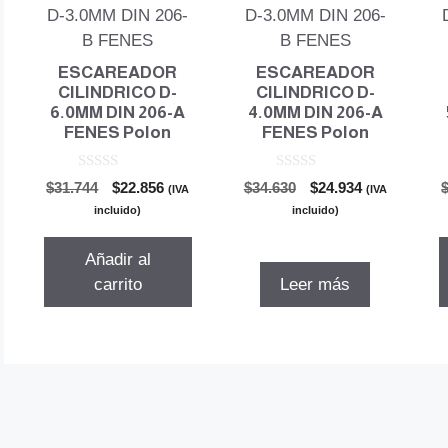
ESCAREADOR
ESCAREADOR
CILINDRICO D-
CILINDRICO D-
6.0MM DIN 206-A
4.0MM DIN 206-A
FENES Polon
FENES Polon
0
0
El
El
El
El
$
31.744
$
22.856
$
34.630
$
24.934
(IVA
(IVA
d
d
precio
precio
precio
precio
e
e
incluido)
incluido)
5
5
original
actual
original
actual
era:
es:
era:
es:
Añadir al
$31.744.
$22.856.
$34.630.
$24.934.
carrito
Leer más