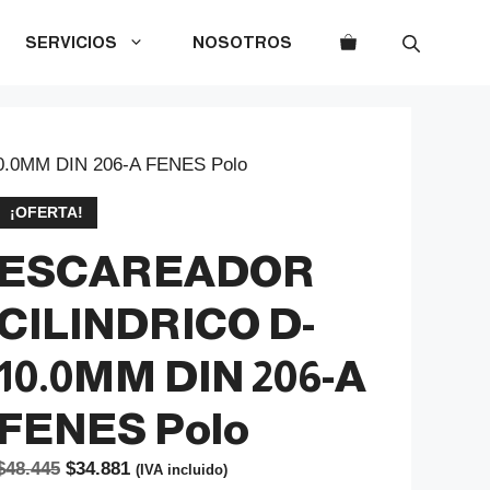
SERVICIOS
NOSOTROS
.0MM DIN 206-A FENES Polo
¡OFERTA!
ESCAREADOR
CILINDRICO D-
10.0MM DIN 206-A
FENES Polo
El
El
$
48.445
$
34.881
(IVA incluido)