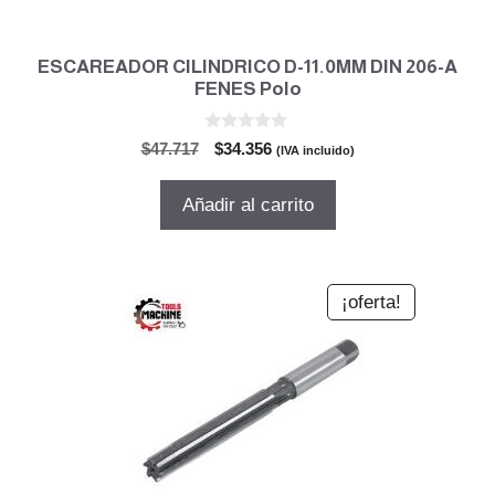
ESCAREADOR CILINDRICO D-11.0MM DIN 206-A
FENES Polo
0
El
El
$
47.717
$
34.356
(IVA incluido)
d
precio
precio
e
5
original
actual
Añadir al carrito
era:
es:
$47.717.
$34.356.
¡oferta!