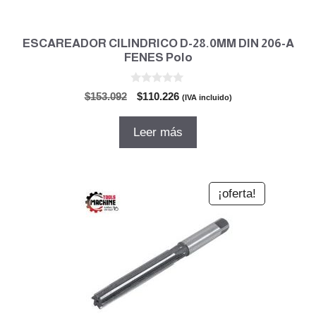
ESCAREADOR CILINDRICO D-28.0MM DIN 206-A
FENES Polo
0
El
El
$
153.092
$
110.226
(IVA incluido)
d
precio
precio
e
5
original
actual
Leer más
era:
es:
$153.092.
$110.226.
¡oferta!