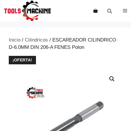
Saltar
al
M
contenido
Inicio
/
Cilindricos
/ ESCAREADOR CILINDRICO
D-6.0MM DIN 206-A FENES Polon
¡OFERTA!