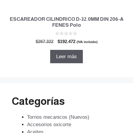
ESCAREADOR CILINDRICO D-32.0MM DIN 206-A
FENES Polo
0
El
El
$
267.322
$
192.472
(IVA incluido)
d
precio
precio
e
5
original
actual
Leer más
era:
es:
$267.322.
$192.472.
Categorías
Tornos mecanicos (Nuevos)
Accesorios oxicorte
Aceites