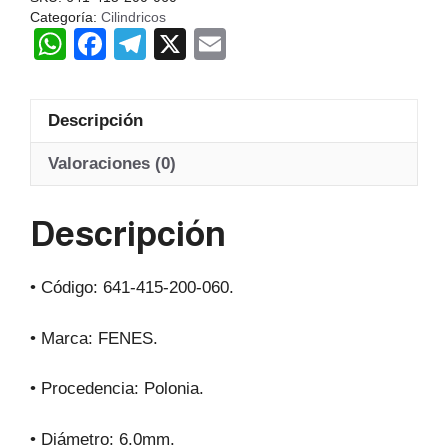
A
Categoría:
Cilindricos
W
F
T
X
E
FENES
Polon
h
a
el
m
cantidad
at
c
e
ail
Descripción
s
e
gr
A
b
a
Valoraciones (0)
p
o
m
Descripción
p
o
k
• Código: 641-415-200-060.
• Marca: FENES.
• Procedencia: Polonia.
• Diámetro: 6.0mm.