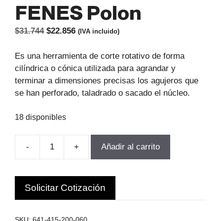
FENES Polon
El
El
$
31.744
$
22.856
(IVA incluido)
precio
precio
original
actual
Es una herramienta de corte rotativo de forma
era:
es:
cilíndrica o cónica utilizada para agrandar y
$31.744.
$22.856.
terminar a dimensiones precisas los agujeros que
se han perforado, taladrado o sacado el núcleo.
18 disponibles
-
+
Añadir al carrito
ESCAREADOR
CILINDRICO
D-
Solicitar Cotización
6.0MM
DIN
206-
SKU:
641-415-200-060