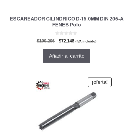
ESCAREADOR CILINDRICO D-16.0MM DIN 206-A
FENES Polo
0
El
El
$
100.206
$
72.148
(IVA incluido)
d
precio
precio
e
5
original
actual
Añadir al carrito
era:
es:
$100.206.
$72.148.
¡oferta!