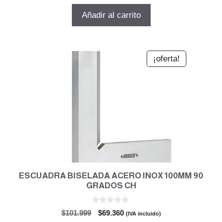
precio
precio
e
5
original
actual
Añadir al carrito
era:
es:
$102.797.
$69.903.
¡oferta!
ESCUADRA BISELADA ACERO INOX 100MM 90
GRADOS CH
0
El
El
$
101.999
$
69.360
(IVA incluido)
d