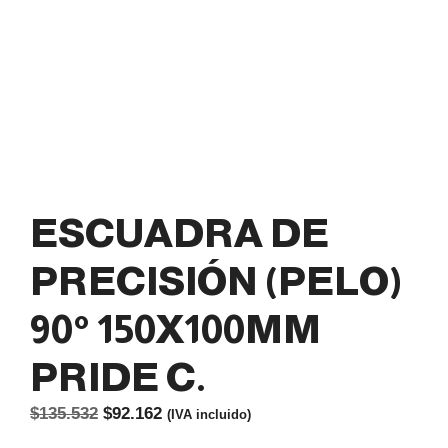
ESCUADRA DE
PRECISIÓN (PELO)
90° 150X100MM
PRIDE C.
El
El
$
135.532
$
92.162
(IVA incluido)
precio
precio