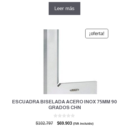
e
5
original
actual
Leer más
era:
es:
$143.905.
$97.855.
¡oferta!
ESCUADRA BISELADA ACERO INOX 75MM 90
GRADOS CHN
0
El
El
$
102.797
$
69.903
(IVA incluido)
d