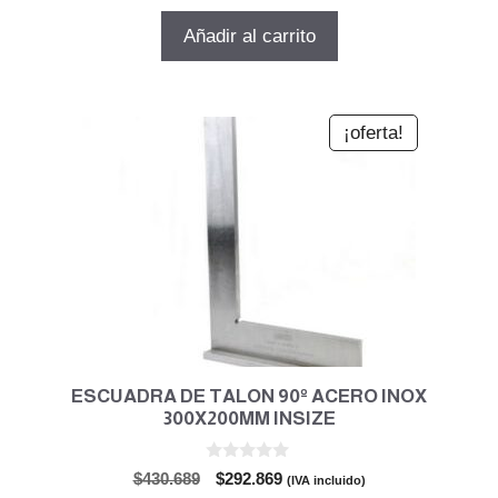
precio
precio
e
5
original
actual
Añadir al carrito
era:
es:
$101.999.
$69.360.
¡oferta!
ESCUADRA DE TALON 90º ACERO INOX
300X200MM INSIZE
0
El
El
$
430.689
$
292.869
(IVA incluido)
d