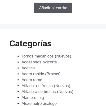
precio
precio
e
5
original
actual
Añadir al carrito
era:
es:
$430.689.
$292.869.
Categorías
Tornos mecanicos (Nuevos)
Accesorios oxicorte
Aceites
Acero rapido (Brocas)
Acero torno
Afilador de fresas (Nuevos)
Afiladora de brocas (Nuevos)
Alambre mig
Alexometro analogo