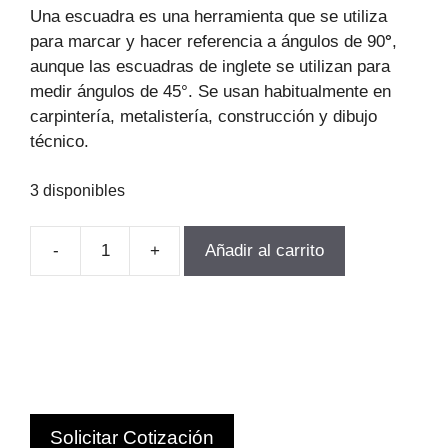
original
actual
Una escuadra es una herramienta que se utiliza
era:
es:
para marcar y hacer referencia a ángulos de 90
°
,
$135.532.
$92.162.
aunque las escuadras de inglete se utilizan para
medir ángulos de 45°. Se usan habitualmente en
carpintería, metalistería, construcción y dibujo
técnico.
3 disponibles
-
+
Añadir al carrito
ESCUADRA
DE
PRECISIÓN
(PELO)
90°
150X100MM
PRIDE
Solicitar Cotización
C.