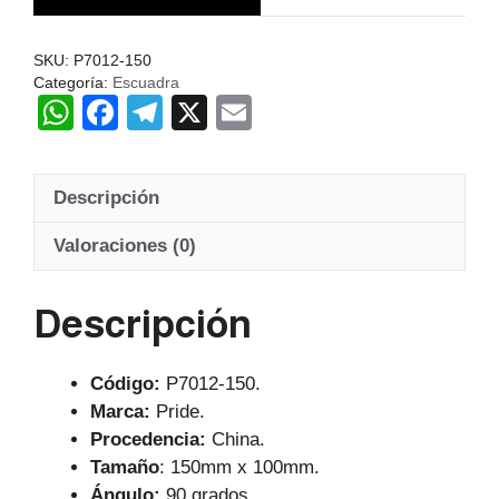
cantidad
SKU:
P7012-150
Categoría:
Escuadra
W
F
T
X
E
h
a
el
m
at
c
e
ail
Descripción
s
e
gr
A
b
a
Valoraciones (0)
p
o
m
Descripción
p
o
k
Código:
P7012-150.
Marca:
Pride.
Procedencia:
China.
Tamaño
: 150mm x 100mm.
Ángulo:
90 grados.