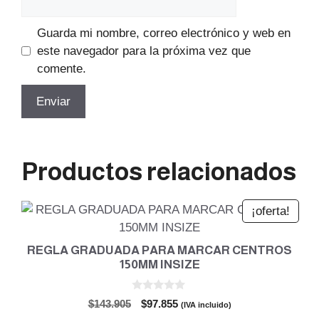
Guarda mi nombre, correo electrónico y web en
este navegador para la próxima vez que
comente.
Productos relacionados
¡oferta!
REGLA GRADUADA PARA MARCAR CENTROS
150MM INSIZE
0
El
El
$
143.905
$
97.855
(IVA incluido)
d
precio
precio