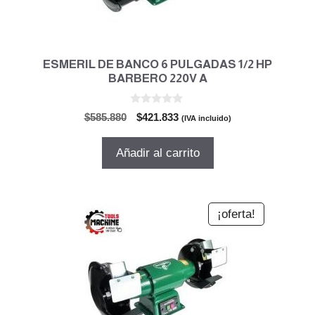
ESMERIL DE BANCO 6 PULGADAS 1/2 HP
BARBERO 220V A
0
El
El
$
585.880
$
421.833
(IVA incluido)
d
precio
precio
e
5
original
actual
Añadir al carrito
era:
es:
$585.880.
$421.833.
¡oferta!