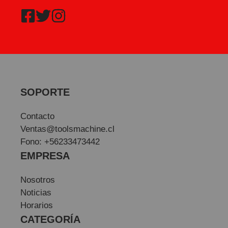
SOPORTE
Contacto
Ventas@toolsmachine.cl
Fono: +56233473442
EMPRESA
Nosotros
Noticias
Horarios
CATEGORÍA