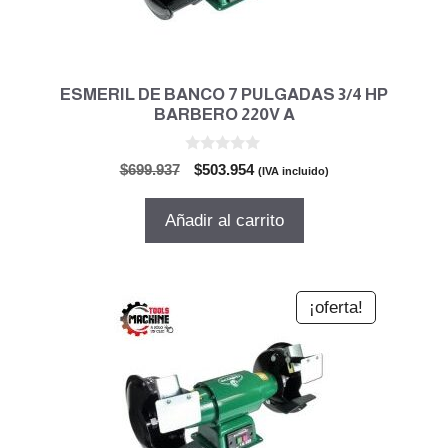
ESMERIL DE BANCO 7 PULGADAS 3/4 HP
BARBERO 220V A
0
El
El
$
699.937
$
503.954
(IVA incluido)
d
precio
precio
e
5
original
actual
Añadir al carrito
era:
es:
$699.937.
$503.954.
¡oferta!