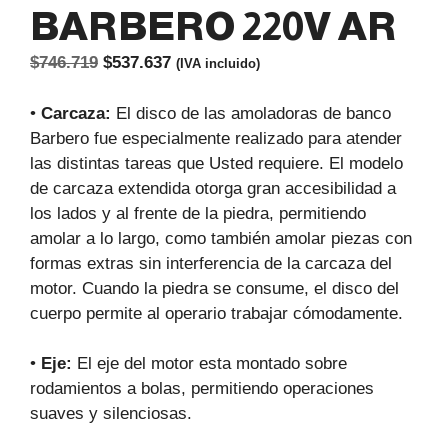
BARBERO 220V AR
El
El
$
746.719
$
537.637
(IVA incluido)
precio
precio
original
actual
•
Carcaza:
El disco de las amoladoras de banco
era:
es:
Barbero fue especialmente realizado para atender
$746.719.
$537.637.
las distintas tareas que Usted requiere. El modelo
de carcaza extendida otorga gran accesibilidad a
los lados y al frente de la piedra, permitiendo
amolar a lo largo, como también amolar piezas con
formas extras sin interferencia de la carcaza del
motor. Cuando la piedra se consume, el disco del
cuerpo permite al operario trabajar cómodamente.
•
Eje:
El eje del motor esta montado sobre
rodamientos a bolas, permitiendo operaciones
suaves y silenciosas.