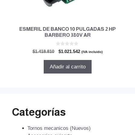
ESMERIL DE BANCO 10 PULGADAS 2 HP
BARBERO 380V AR
0
El
El
$
1.418.810
$
1.021.542
(IVA incluido)
d
precio
precio
e
5
original
actual
Añadir al carrito
era:
es:
$1.418.810.
$1.021.542.
Categorías
Tornos mecanicos (Nuevos)