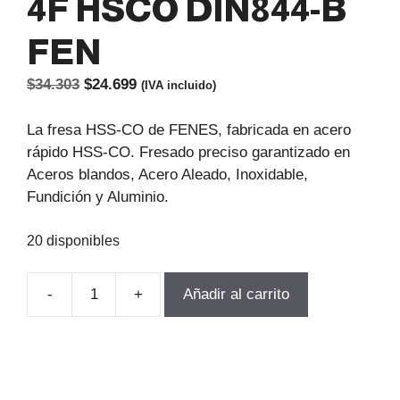
4F HSCO DIN844-B
FEN
El
El
$
34.303
$
24.699
(IVA incluido)
precio
precio
original
actual
La fresa HSS-CO de FENES, fabricada en acero
era:
es:
rápido HSS-CO. Fresado preciso garantizado en
$34.303.
$24.699.
Aceros blandos, Acero Aleado, Inoxidable,
Fundición y Aluminio.
20 disponibles
-
+
Añadir al carrito
FRESA
D-
6.0MM
LU-
13MM