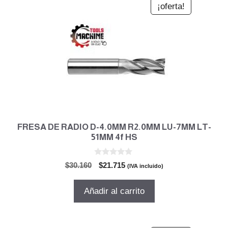
¡oferta!
FRESA DE RADIO D-4.0MM R2.0MM LU-7MM LT-
51MM 4f HS
0
El
El
$
30.160
$
21.715
(IVA incluido)
d
precio
precio
e
5
original
actual
Añadir al carrito
era:
es:
$30.160.
$21.715.