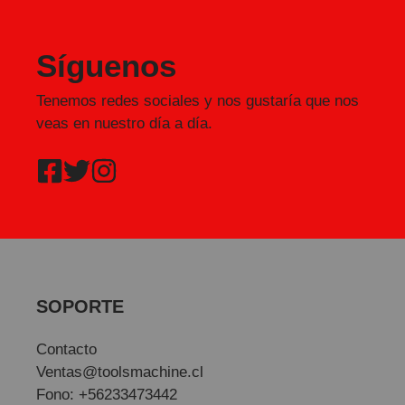
Síguenos
Tenemos redes sociales y nos gustaría que nos
veas en nuestro día a día.
SOPORTE
Contacto
Ventas@toolsmachine.cl
Fono: +56233473442