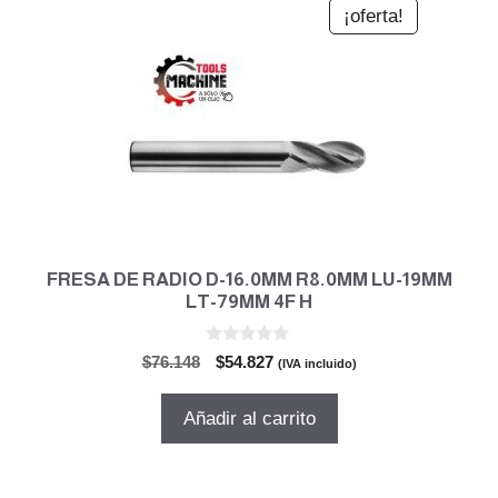
¡oferta!
FRESA DE RADIO D-16.0MM R8.0MM LU-19MM
LT-79MM 4F H
0
El
El
$
76.148
$
54.827
(IVA incluido)
d
precio
precio
e
5
original
actual
Añadir al carrito
era:
es:
$76.148.
$54.827.