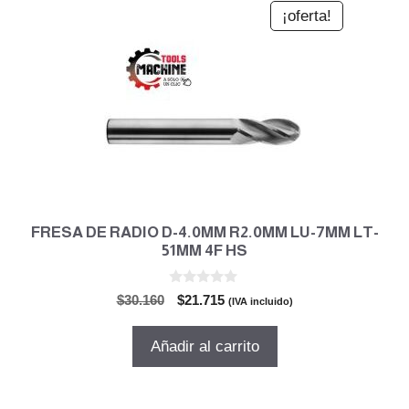
¡oferta!
FRESA DE RADIO D-4.0MM R2.0MM LU-7MM LT-
51MM 4F HS
0
El
El
$
30.160
$
21.715
(IVA incluido)
d
precio
precio
e
5
original
actual
Añadir al carrito
era:
es:
$30.160.
$21.715.