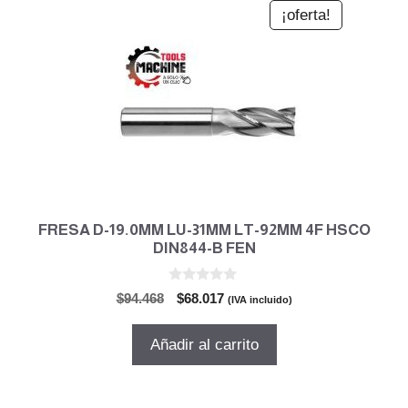
¡oferta!
FRESA D-19.0MM LU-31MM LT-92MM 4F HSCO
DIN844-B FEN
0
El
El
$
94.468
$
68.017
(IVA incluido)
d
precio
precio
e
5
original
actual
Añadir al carrito
era:
es:
$94.468.
$68.017.