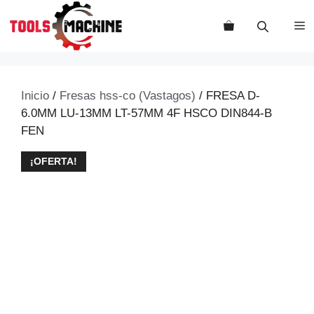
Saltar
al
M
contenido
Inicio
/
Fresas hss-co (Vastagos)
/ FRESA D-
6.0MM LU-13MM LT-57MM 4F HSCO DIN844-B
FEN
¡OFERTA!