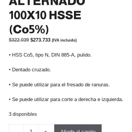
ALTERNADO
100X10 HSSE
(Co5%)
El
El
$
322.039
$
273.733
(IVA incluido)
precio
precio
original
actual
• HSS Co5, tipo N, DIN 885-A, pulido.
era:
es:
$322.039.
$273.733.
• Dentado cruzado.
• Se puede utilizar para el fresado de ranuras.
• Se puede utilizar para corte a derecha e izquierda.
3 disponibles
-
+
Añadir al carrito