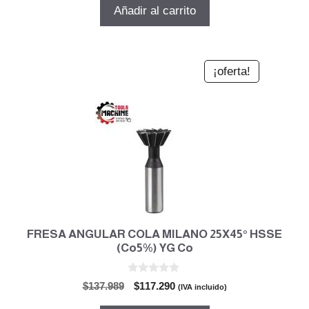
5
original
actual
Añadir al carrito
era:
es:
$61.066.
$51.906.
¡oferta!
FRESA ANGULAR COLA MILANO 25X45° HSSE
(Co5%) YG Co
0
El
El
$
137.989
$
117.290
(IVA incluido)
d
precio
precio
e