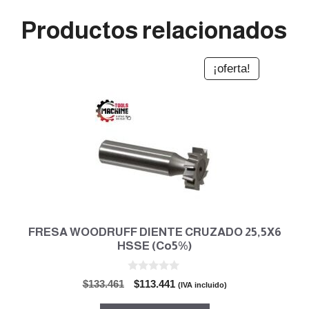
Productos relacionados
¡oferta!
FRESA WOODRUFF DIENTE CRUZADO 25,5X6
HSSE (Co5%)
0
El
El
$
133.461
$
113.441
(IVA incluido)
d
precio
precio
e
5