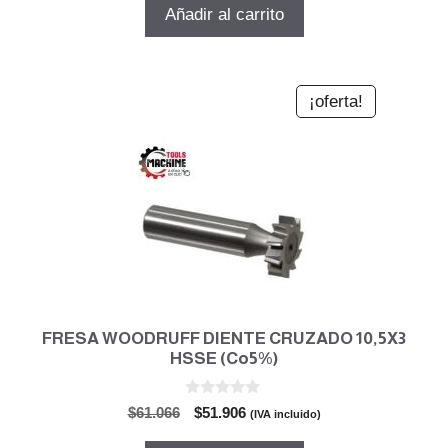
original
actual
Añadir al carrito
era:
es:
$133.461.
$113.441.
¡oferta!
FRESA WOODRUFF DIENTE CRUZADO 10,5X3
HSSE (Co5%)
0
El
El
$
61.066
$
51.906
(IVA incluido)
d
precio
precio
e