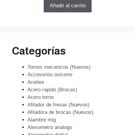
5
original
actual
Añadir al carrito
era:
es:
$248.375.
$211.119.
Categorías
Tornos mecanicos (Nuevos)
Accesorios oxicorte
Aceites
Acero rapido (Brocas)
Acero torno
Afilador de fresas (Nuevos)
Afiladora de brocas (Nuevos)
Alambre mig
Alexometro analogo
Alexometro digital