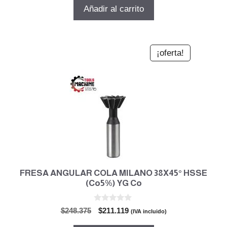
5
original
actual
Añadir al carrito
era:
es:
$137.989.
$117.290.
¡oferta!
FRESA ANGULAR COLA MILANO 38X45° HSSE
(Co5%) YG Co
0
El
El
$
248.375
$
211.119
(IVA incluido)
d
precio
precio
e