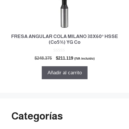
FRESA ANGULAR COLA MILANO 38X60° HSSE
(Co5%) YG Co
0
El
El
$
248.375
$
211.119
(IVA incluido)
d
precio
precio
e
5
original
actual
Añadir al carrito
era:
es:
$248.375.
$211.119.
Categorías