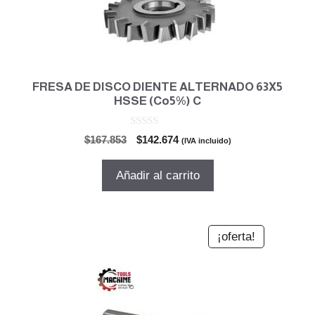
FRESA DE DISCO DIENTE ALTERNADO 63X5
HSSE (Co5%) C
0
El
El
$
167.853
$
142.674
(IVA incluido)
d
precio
precio
e
5
original
actual
Añadir al carrito
era:
es:
$167.853.
$142.674.
¡oferta!