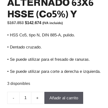
ALTERNADO 63X6
HSSE (Co5%) Y
El
El
$
167.853
$
142.674
(IVA incluido)
precio
precio
original
actual
• HSS Co5, tipo N, DIN 885-A, pulido.
era:
es:
$167.853.
$142.674.
• Dentado cruzado.
• Se puede utilizar para el fresado de ranuras.
• Se puede utilizar para corte a derecha e izquierda.
3 disponibles
-
+
Añadir al carrito
FRESA
DE