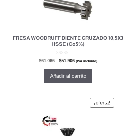
FRESA WOODRUFF DIENTE CRUZADO 10,5X3
HSSE (Co5%)
0
El
El
$
61.066
$
51.906
(IVA incluido)
d
precio
precio
e
5
original
actual
Añadir al carrito
era:
es:
$61.066.
$51.906.
¡oferta!