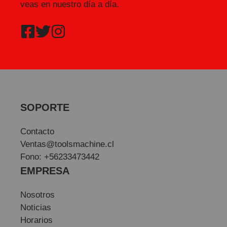
veas en nuestro día a día.
SOPORTE
Contacto
Ventas@toolsmachine.cl
Fono: +56233473442
EMPRESA
Nosotros
Noticias
Horarios