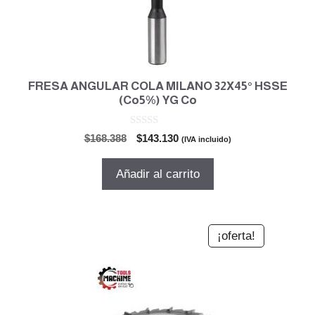
FRESA ANGULAR COLA MILANO 32X45° HSSE
(Co5%) YG Co
0
El
El
$
168.388
$
143.130
(IVA incluido)
d
precio
precio
e
5
original
actual
Añadir al carrito
era:
es:
$168.388.
$143.130.
¡oferta!