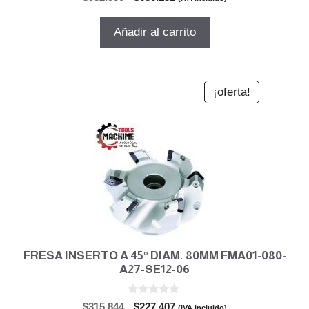
d
precio
precio
e
5
original
actual
Añadir al carrito
era:
es:
$952.960.
$686.131.
¡oferta!
FRESA INSERTO A 45° DIAM. 80MM FMA01-080-
A27-SE12-06
0
El
El
$
315.844
$
227.407
(IVA incluido)