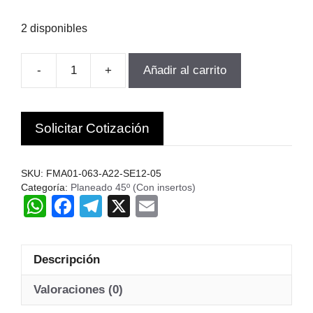
2 disponibles
-
+
Añadir al carrito
FRESA
INSERTO
A
Solicitar Cotización
45°
DIAM.
63MM
SKU:
FMA01-063-A22-SE12-05
FMA01-
Categoría:
Planeado 45º (Con insertos)
W
F
T
X
E
063-
A22-
h
a
el
m
SE12-
at
c
e
ail
05
Descripción
s
e
gr
cantidad
A
b
a
Valoraciones (0)