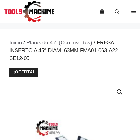
Saltar
al
M
contenido
Inicio
/
Planeado 45º (Con insertos)
/ FRESA
INSERTO A 45° DIAM. 63MM FMA01-063-A22-
SE12-05
¡OFERTA!