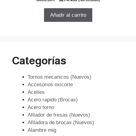
d
precio
precio
e
5
original
actual
Añadir al carrito
era:
es:
$381.184.
$274.453.
Categorías
Tornos mecanicos (Nuevos)
Accesorios oxicorte
Aceites
Acero rapido (Brocas)
Acero torno
Afilador de fresas (Nuevos)
Afiladora de brocas (Nuevos)
Alambre mig