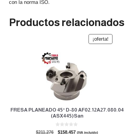
con la norma ISO.
Productos relacionados
¡oferta!
FRESA PLANEADO 45° D-80 AF02.12A27.080.04
(ASX445)San
0
El
El
$
211.276
$
158.457
(IVA incluido)