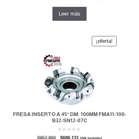
d
precio
precio
e
5
original
actual
Leer más
era:
es:
$211.276.
$158.457.
¡oferta!
FRESA INSERTO A 45° DM. 100MM FMA11-100-
B32-SN12-07C
0
El
El
$
952.960
$
686.131
(IVA incluido)