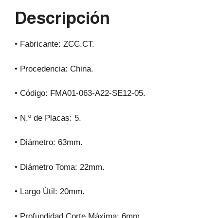
p
o
m
Descripción
p
o
k
• Fabricante: ZCC.CT.
• Procedencia: China.
• Código: FMA01-063-A22-SE12-05.
• N.º de Placas: 5.
• Diámetro: 63mm.
• Diámetro Toma: 22mm.
• Largo Útil: 20mm.
• Profundidad Corte Máxima: 6mm.