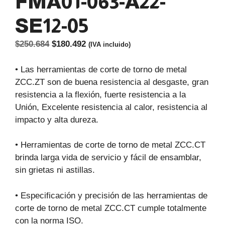
FMA01-063-A22-
SE12-05
El
El
$
250.684
$
180.492
(IVA incluido)
precio
precio
original
actual
• Las herramientas de corte de torno de metal
era:
es:
ZCC.ZT son de buena resistencia al desgaste, gran
$250.684.
$180.492.
resistencia a la flexión, fuerte resistencia a la
Unión, Excelente resistencia al calor, resistencia al
impacto y alta dureza.
• Herramientas de corte de torno de metal ZCC.CT
brinda larga vida de servicio y fácil de ensamblar,
sin grietas ni astillas.
• Especificación y precisión de las herramientas de
corte de torno de metal ZCC.CT cumple totalmente
con la norma ISO.