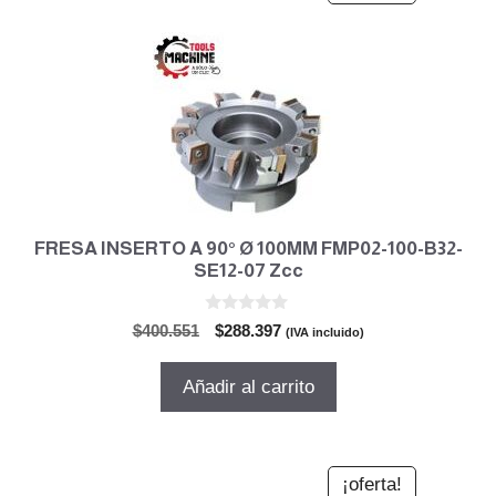
FRESA INSERTO A 90° Ø 100MM FMP02-100-B32-
SE12-07 Zcc
0
El
El
$
400.551
$
288.397
(IVA incluido)
d
precio
precio
e
5
original
actual
Añadir al carrito
era:
es:
$400.551.
$288.397.
¡oferta!