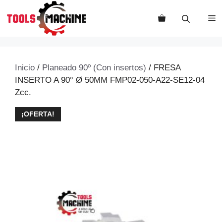
Saltar
al
M
contenido
Inicio
/
Planeado 90º (Con insertos)
/ FRESA
INSERTO A 90° Ø 50MM FMP02-050-A22-SE12-04
Zcc.
¡OFERTA!