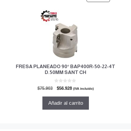
FRESA PLANEADO 90° BAP400R-50-22-4T
D.50MM SANT CH
0
El
El
$
75.903
$
56.928
(IVA incluido)
d
precio
precio
e
5
original
actual
Añadir al carrito
era:
es:
$75.903.
$56.928.