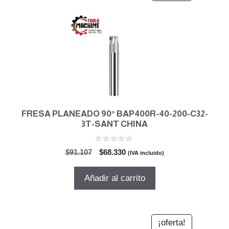
FRESA PLANEADO 90° BAP400R-40-200-C32-
3T-SANT CHINA
0
El
El
$
91.107
$
68.330
(IVA incluido)
d
precio
precio
e
5
original
actual
Añadir al carrito
era:
es:
$91.107.
$68.330.
¡oferta!