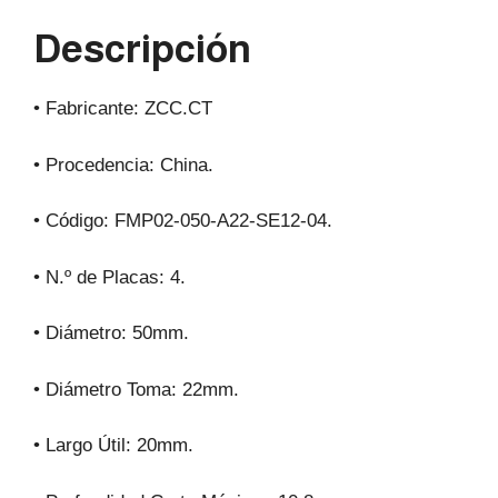
p
o
m
Descripción
p
o
k
• Fabricante: ZCC.CT
• Procedencia: China.
• Código: FMP02-050-A22-SE12-04.
• N.º de Placas: 4.
• Diámetro: 50mm.
• Diámetro Toma: 22mm.
• Largo Útil: 20mm.