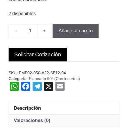
2 disponibles
-
+
Añadir al carrito
FRESA
INSERTO
A
Solicitar Cotización
90°
Ø
50MM
SKU:
FMP02-050-A22-SE12-04
FMP02-
Categoría:
Planeado 90º (Con insertos)
W
F
T
X
E
050-
A22-
h
a
el
m
SE12-
at
c
e
ail
04
Descripción
s
e
gr
Zcc.
cantidad
A
b
a
Valoraciones (0)