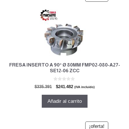
FRESA INSERTO A 90° Ø 80MM FMP02-080-A27-
SE12-06 ZCC
0
El
El
$
335.391
$
241.482
(IVA incluido)
d
precio
precio
e
5
original
actual
Añadir al carrito
era:
es:
$335.391.
$241.482.
¡oferta!