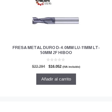
FRESA METAL DURO D-4.0MM LU-11MM LT-
50MM 2F HIBOO
0
El
El
$
22.294
$
16.052
(IVA incluido)
d
precio
precio
e
5
original
actual
Añadir al carrito
era:
es:
$22.294.
$16.052.