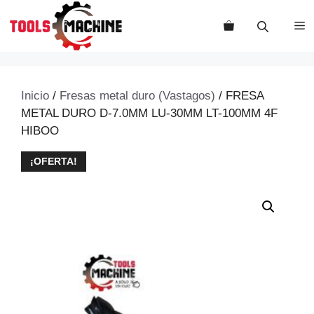
Saltar
al
M
contenido
Inicio
/
Fresas metal duro (Vastagos)
/ FRESA
METAL DURO D-7.0MM LU-30MM LT-100MM 4F
HIBOO
¡OFERTA!