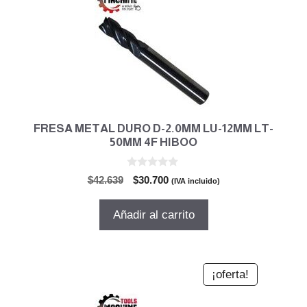
FRESA METAL DURO D-2.0MM LU-12MM LT-
50MM 4F HIBOO
0
El
El
$
42.639
$
30.700
(IVA incluido)
d
precio
precio
e
5
original
actual
Añadir al carrito
era:
es:
$42.639.
$30.700.
¡oferta!