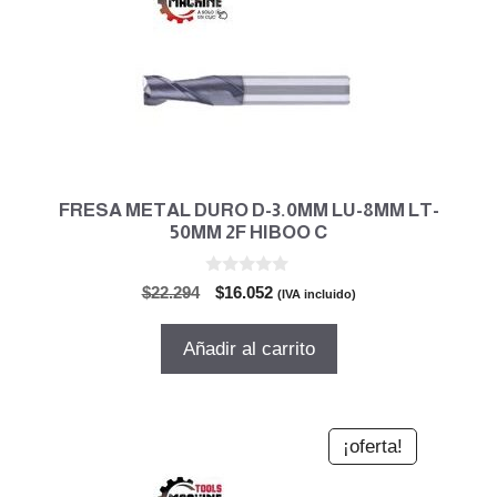
FRESA METAL DURO D-3.0MM LU-8MM LT-
50MM 2F HIBOO C
0
El
El
$
22.294
$
16.052
(IVA incluido)
d
precio
precio
e
5
original
actual
Añadir al carrito
era:
es:
$22.294.
$16.052.
¡oferta!