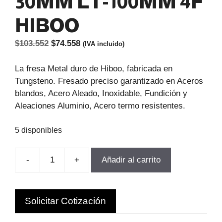
30MM LT-100MM 4F
HIBOO
El
El
$
103.552
$
74.558
(IVA incluido)
precio
precio
original
actual
La fresa Metal duro de Hiboo, fabricada en
era:
es:
Tungsteno. Fresado preciso garantizado en Aceros
$103.552.
$74.558.
blandos, Acero Aleado, Inoxidable, Fundición y
Aleaciones Aluminio, Acero termo resistentes.
5 disponibles
-
+
Añadir al carrito
FRESA
METAL
DURO
Solicitar Cotización
D-
7.0MM