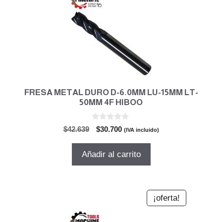
FRESA METAL DURO D-6.0MM LU-15MM LT-
50MM 4F HIBOO
0
El
El
$
42.639
$
30.700
(IVA incluido)
d
precio
precio
e
5
original
actual
Añadir al carrito
era:
es:
$42.639.
$30.700.
¡oferta!