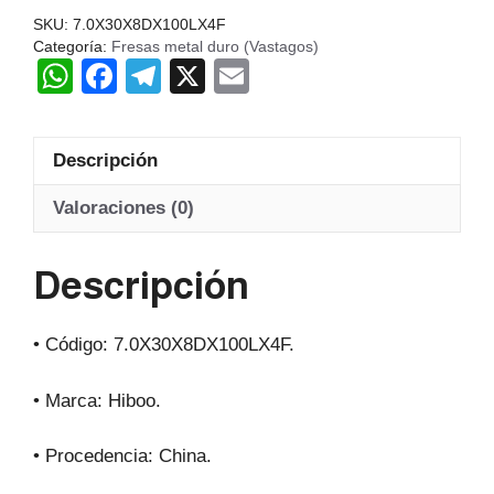
LU-
SKU:
7.0X30X8DX100LX4F
30MM
Categoría:
Fresas metal duro (Vastagos)
W
F
T
X
E
LT-
100MM
h
a
el
m
4F
at
c
e
ail
HIBOO
Descripción
s
e
gr
cantidad
A
b
a
Valoraciones (0)
p
o
m
Descripción
p
o
k
• Código: 7.0X30X8DX100LX4F.
• Marca: Hiboo.
• Procedencia: China.