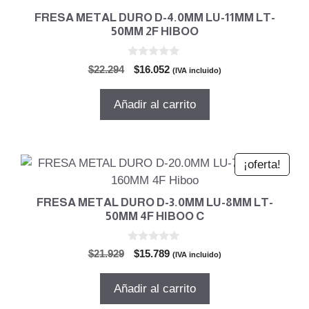
FRESA METAL DURO D-4.0MM LU-11MM LT-
50MM 2F HIBOO
0
El
El
$
22.294
$
16.052
(IVA incluido)
d
precio
precio
e
5
original
actual
Añadir al carrito
era:
es:
$22.294.
$16.052.
¡oferta!
FRESA METAL DURO D-3.0MM LU-8MM LT-
50MM 4F HIBOO C
0
El
El
$
21.929
$
15.789
(IVA incluido)
d
precio
precio
e
5
original
actual
Añadir al carrito
era:
es: