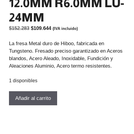
12.0MM R6.0MM LU-
24MM
El
El
$
152.283
$
109.644
(IVA incluido)
precio
precio
original
actual
La fresa Metal duro de Hiboo, fabricada en
era:
es:
Tungsteno. Fresado preciso garantizado en Aceros
$152.283.
$109.644.
blandos, Acero Aleado, Inoxidable, Fundición y
Aleaciones Aluminio, Acero termo resistentes.
1 disponibles
FRESA
Añadir al carrito
METAL
DURO
DE
RADIO
D-