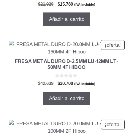
0
El
El
$
21.929
$
15.789
(IVA incluido)
d
precio
precio
e
5
original
actual
Añadir al carrito
era:
es:
$21.929.
$15.789.
¡oferta!
FRESA METAL DURO D-2.5MM LU-12MM LT-
50MM 4F HIBOO
0
El
El
$
42.639
$
30.700
(IVA incluido)
d
precio
precio
e
5
original
actual
Añadir al carrito
era:
es:
$42.639.
$30.700.
¡oferta!