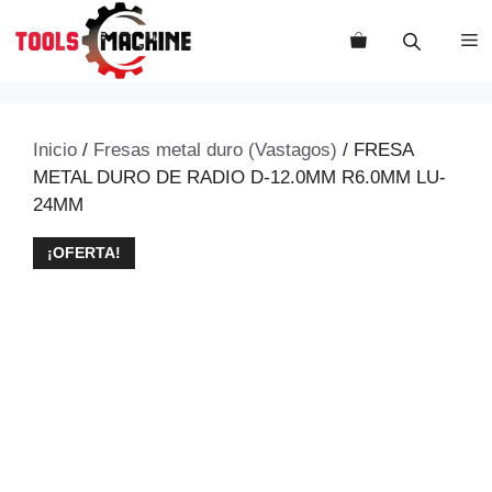
Saltar
al
M
contenido
Inicio
/
Fresas metal duro (Vastagos)
/ FRESA
METAL DURO DE RADIO D-12.0MM R6.0MM LU-
24MM
¡OFERTA!