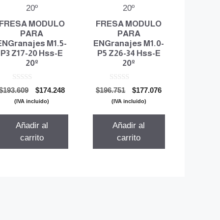
FRESA MODULO
FRESA MODULO
PARA
PARA
ENGranajes M1.5-
ENGranajes M1.0-
P3 Z17-20 Hss-E
P5 Z26-34 Hss-E
20º
20º
0
0
El
El
El
El
$
193.609
$
174.248
$
196.751
$
177.076
d
d
precio
precio
precio
precio
e
e
(IVA incluido)
(IVA incluido)
5
5
original
actual
original
actual
era:
es:
era:
es:
Añadir al
Añadir al
$193.609.
$174.248.
$196.751.
$177.076.
carrito
carrito