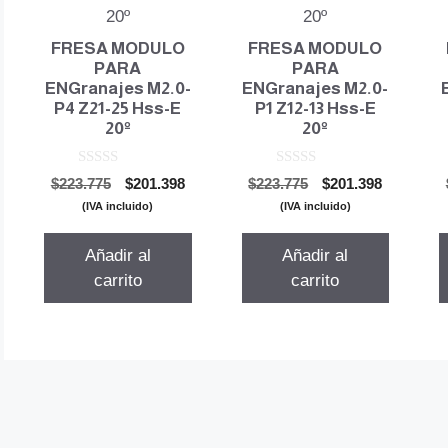
FRESA MODULO
FRESA MODULO
PARA
PARA
ENGranajes M2.0-
ENGranajes M2.0-
P4 Z21-25 Hss-E
P1 Z12-13 Hss-E
20º
20º
0
0
El
El
El
El
$
223.775
$
201.398
$
223.775
$
201.398
d
d
precio
precio
precio
precio
e
e
(IVA incluido)
(IVA incluido)
5
5
original
actual
original
actual
era:
es:
era:
es:
Añadir al
Añadir al
$223.775.
$201.398.
$223.775.
$201.398.
carrito
carrito