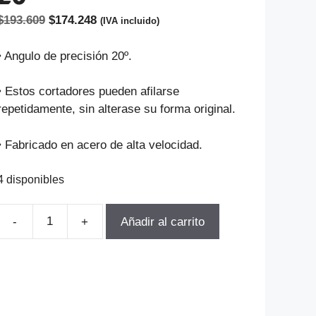
El
El
$
193.609
$
174.248
(IVA incluido)
precio
precio
original
actual
• Angulo de precisión 20º.
era:
es:
$193.609.
$174.248.
• Estos cortadores pueden afilarse
repetidamente, sin alterase su forma original.
• Fabricado en acero de alta velocidad.
4 disponibles
Añadir al carrito
FRESA
MODULO
PARA
ENGranajes
M1.5-