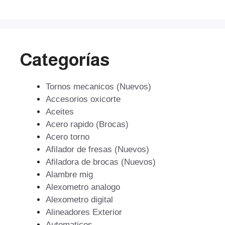
$193.609.
$174.248.
Categorías
Tornos mecanicos (Nuevos)
Accesorios oxicorte
Aceites
Acero rapido (Brocas)
Acero torno
Afilador de fresas (Nuevos)
Afiladora de brocas (Nuevos)
Alambre mig
Alexometro analogo
Alexometro digital
Alineadores Exterior
Automaticos