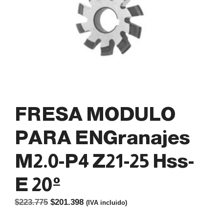
FRESA MODULO
PARA ENGranajes
M2.0-P4 Z21-25 Hss-
E 20º
El
El
$
223.775
$
201.398
(IVA incluido)
precio
precio