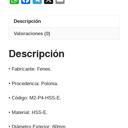
Hss-
h
a
el
m
E
at
c
e
ail
20º
Descripción
s
e
gr
cantidad
A
b
a
Valoraciones (0)
p
o
m
Descripción
p
o
k
• Fabricante: Fenes.
• Procedencia: Polonia.
• Código: M2-P4-HSS-E.
• Material: HSS-E.
• Diámetro Exterior: 60mm.