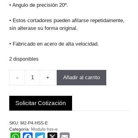
original
actual
• Angulo de precisión 20º.
era:
es:
$223.775.
$201.398.
• Estos cortadores pueden afilarse repetidamente,
sin alterase su forma original.
• Fabricado en acero de alta velocidad.
2 disponibles
-
+
Añadir al carrito
FRESA
MODULO
PARA
Solicitar Cotización
ENGranajes
M2.0-
P4
SKU:
M2-P4-HSS-E
Z21-
Categoría:
Modulo hss-e
W
F
T
X
E
25