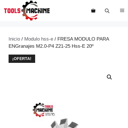
Saltar
al
M
contenido
Inicio
/
Modulo hss-e
/ FRESA MODULO PARA
ENGranajes M2.0-P4 Z21-25 Hss-E 20º
¡OFERTA!