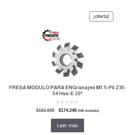
¡oferta!
FRESA MODULO PARA ENGranajes M1.5-P6 Z35-
54 Hss-E 20º
0
El
El
$
193.609
$
174.248
(IVA incluido)
d
precio
precio
e
5
original
actual
Leer más
era:
es: