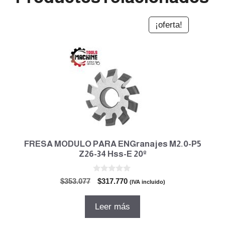
¡oferta!
FRESA MODULO PARA ENGranajes M2.0-P5
Z26-34 Hss-E 20º
0
El
El
$
353.077
$
317.770
(IVA incluido)
d
precio
precio
e
5
original
actual
Leer más
era:
es:
$353.077.
$317.770.