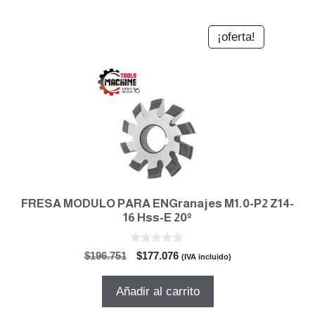
¡oferta!
FRESA MODULO PARA ENGranajes M1.0-P2 Z14-
16 Hss-E 20º
0
El
El
$
196.751
$
177.076
(IVA incluido)
d
precio
precio
e
5
original
actual
Añadir al carrito
era:
es:
$196.751.
$177.076.