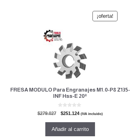
¡oferta!
FRESA MODULO Para Engranajes M1.0-P8 Z135-
INF Hss-E 20º
0
El
El
$
279.027
$
251.124
(IVA incluido)
d
precio
precio
e
5
original
actual
Añadir al carrito
era:
es:
$279.027.
$251.124.