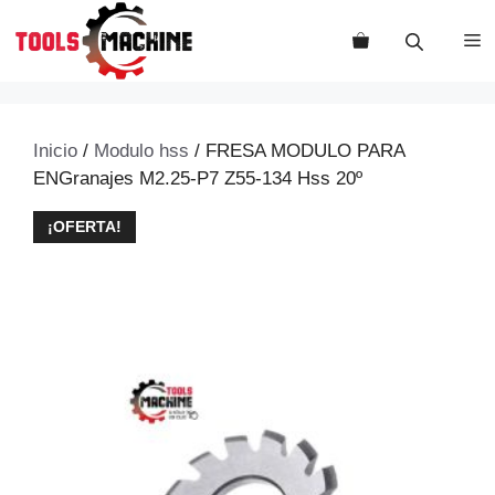
Saltar
al
M
contenido
Inicio
/
Modulo hss
/ FRESA MODULO PARA
ENGranajes M2.25-P7 Z55-134 Hss 20º
¡OFERTA!