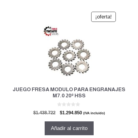
¡oferta!
JUEGO FRESA MODULO PARA ENGRANAJES
M7.0 20º HSS
0
El
El
$
1.438.722
$
1.294.850
(IVA incluido)
d
precio
precio
e
5
original
actual
Añadir al carrito
era:
es: