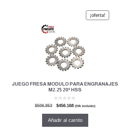
¡oferta!
JUEGO FRESA MODULO PARA ENGRANAJES
M2.25 20º HSS
0
El
El
$
506.853
$
456.168
(IVA incluido)
d
precio
precio
e
5
original
actual
Añadir al carrito
era:
es:
$506.853.
$456.168.