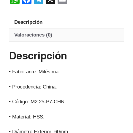
Hss
h
a
el
m
20º
at
c
e
ail
cantidad
Descripción
s
e
gr
A
b
a
Valoraciones (0)
p
o
m
Descripción
p
o
k
• Fabricante: Milésima.
• Procedencia: China.
• Código: M2.25-P7-CHN.
• Material: HSS.
• Diámetro Exterior: 60mm.