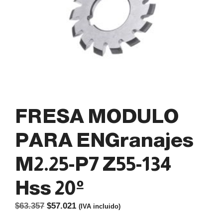
FRESA MODULO
PARA ENGranajes
M2.25-P7 Z55-134
Hss 20º
El
El
$
63.357
$
57.021
(IVA incluido)
precio
precio