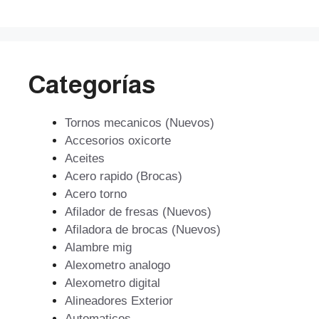
$1.438.722.
$1.294.850.
Categorías
Tornos mecanicos (Nuevos)
Accesorios oxicorte
Aceites
Acero rapido (Brocas)
Acero torno
Afilador de fresas (Nuevos)
Afiladora de brocas (Nuevos)
Alambre mig
Alexometro analogo
Alexometro digital
Alineadores Exterior
Automaticos