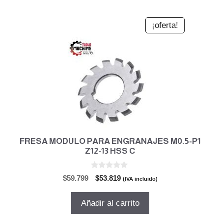
¡oferta!
FRESA MODULO PARA ENGRANAJES M0.5-P1
Z12-13 HSS C
0
El
El
$
59.799
$
53.819
(IVA incluido)
d
precio
precio
e
5
original
actual
Añadir al carrito
era:
es:
$59.799.
$53.819.