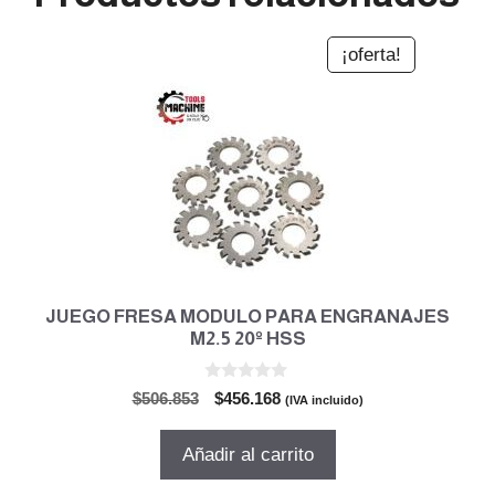
¡oferta!
JUEGO FRESA MODULO PARA ENGRANAJES
M2.5 20º HSS
0
El
El
$
506.853
$
456.168
(IVA incluido)
d
precio
precio
e
5
original
actual
Añadir al carrito
era:
es:
$506.853.
$456.168.