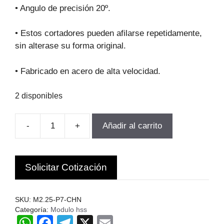
original
actual
• Angulo de precisión 20º.
era:
es:
$63.357.
$57.021.
• Estos cortadores pueden afilarse repetidamente,
sin alterase su forma original.
• Fabricado en acero de alta velocidad.
2 disponibles
-
+
Añadir al carrito
FRESA
MODULO
PARA
Solicitar Cotización
ENGranajes
M2.25-
P7
SKU:
M2.25-P7-CHN
Z55-
Categoría:
Modulo hss
W
F
T
X
E
134