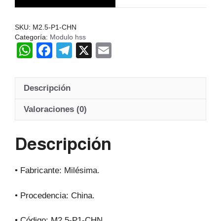
Hss
20º
SKU:
M2.5-P1-CHN
cantidad
Categoría:
Modulo hss
W
F
T
X
E
h
a
el
m
at
c
e
ail
Descripción
s
e
gr
A
b
a
Valoraciones (0)
p
o
m
Descripción
p
o
k
• Fabricante: Milésima.
• Procedencia: China.
• Código: M2.5-P1-CHN.