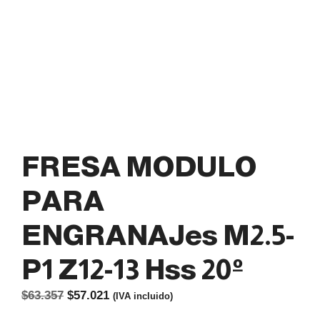
FRESA MODULO
PARA
ENGRANAJes M2.5-
P1 Z12-13 Hss 20º
El
El
$
63.357
$
57.021
(IVA incluido)
precio
precio