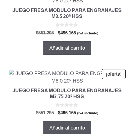
JUEGO FRESA MODULO PARA ENGRANAJES
M3.5 20º HSS
0
El
El
$
551.295
$
496.165
(IVA incluido)
d
precio
precio
e
5
original
actual
Añadir al carrito
era:
es:
$551.295.
$496.165.
¡oferta!
JUEGO FRESA MODULO PARA ENGRANAJES
M3.75 20º HSS
0
El
El
$
551.295
$
496.165
(IVA incluido)
d
precio
precio
e
5
original
actual
Añadir al carrito
era:
es: