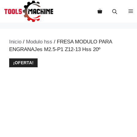
Saltar
al
M
contenido
Inicio
/
Modulo hss
/ FRESA MODULO PARA
ENGRANAJes M2.5-P1 Z12-13 Hss 20º
¡OFERTA!