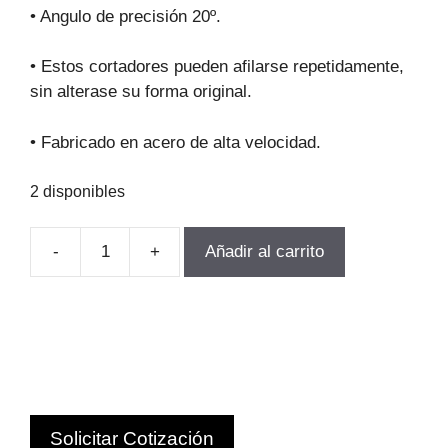
original
actual
• Angulo de precisión 20º.
era:
es:
$63.357.
$57.021.
• Estos cortadores pueden afilarse repetidamente,
sin alterase su forma original.
• Fabricado en acero de alta velocidad.
2 disponibles
-
+
Añadir al carrito
FRESA
MODULO
PARA
ENGRANAJes
M2.5-
P1
Z12-
Solicitar Cotización
13