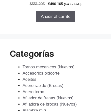
0
El
El
$
551.295
$
496.165
(IVA incluido)
d
precio
precio
e
5
original
actual
Añadir al carrito
era:
es:
$551.295.
$496.165.
Categorías
Tornos mecanicos (Nuevos)
Accesorios oxicorte
Aceites
Acero rapido (Brocas)
Acero torno
Afilador de fresas (Nuevos)
Afiladora de brocas (Nuevos)
Alambre mig