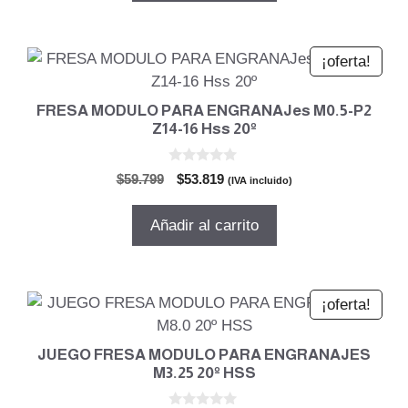
$551.295.
$496.165.
¡oferta!
FRESA MODULO PARA ENGRANAJes M0.5-P2
Z14-16 Hss 20º
0
El
El
$
59.799
$
53.819
(IVA incluido)
d
precio
precio
e
5
original
actual
Añadir al carrito
era:
es:
$59.799.
$53.819.
¡oferta!
JUEGO FRESA MODULO PARA ENGRANAJES
M3.25 20º HSS