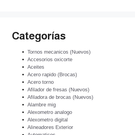
$223.775.
$201.398.
Categorías
Tornos mecanicos (Nuevos)
Accesorios oxicorte
Aceites
Acero rapido (Brocas)
Acero torno
Afilador de fresas (Nuevos)
Afiladora de brocas (Nuevos)
Alambre mig
Alexometro analogo
Alexometro digital
Alineadores Exterior
Automaticos