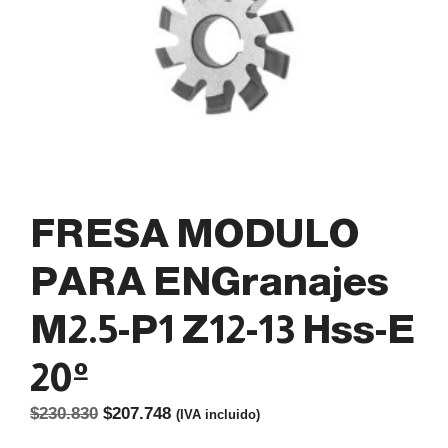
FRESA MODULO
PARA ENGranajes
M2.5-P1 Z12-13 Hss-E
20º
El
El
$
230.830
$
207.748
(IVA incluido)
precio
precio