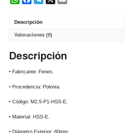
Hss-
h
a
el
m
E
at
c
e
ail
20º
Descripción
s
e
gr
cantidad
A
b
a
Valoraciones (0)
p
o
m
Descripción
p
o
k
• Fabricante: Fenes.
• Procedencia: Polonia.
• Código: M2.5-P1-HSS-E.
• Material: HSS-E.
• Diámetro Exterior: 60mm.