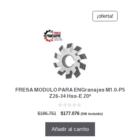
¡oferta!
FRESA MODULO PARA ENGranajes M1.0-P5
Z26-34 Hss-E 20º
0
El
El
$
196.751
$
177.076
(IVA incluido)
d
precio
precio
e
5
original
actual
Añadir al carrito
era:
es:
$196.751.
$177.076.