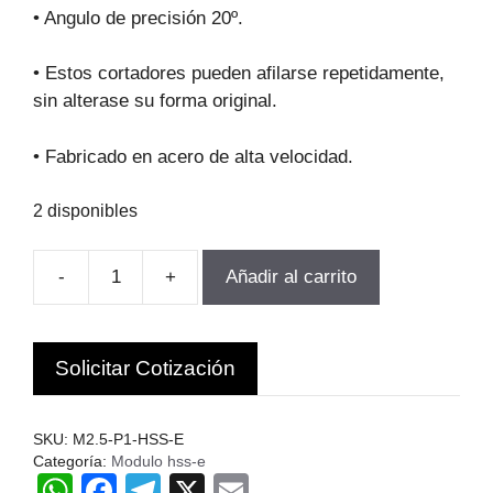
original
actual
• Angulo de precisión 20º.
era:
es:
$230.830.
$207.748.
• Estos cortadores pueden afilarse repetidamente,
sin alterase su forma original.
• Fabricado en acero de alta velocidad.
2 disponibles
-
+
Añadir al carrito
FRESA
MODULO
PARA
Solicitar Cotización
ENGranajes
M2.5-
P1
SKU:
M2.5-P1-HSS-E
Z12-
Categoría:
Modulo hss-e
W
F
T
X
E
13