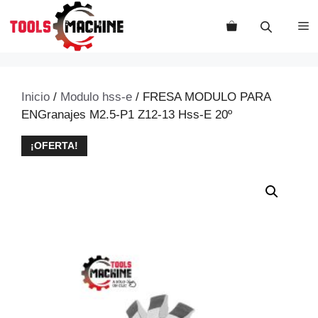
Saltar
al
M
contenido
Inicio
/
Modulo hss-e
/ FRESA MODULO PARA
ENGranajes M2.5-P1 Z12-13 Hss-E 20º
¡OFERTA!