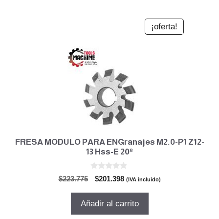
¡oferta!
FRESA MODULO PARA ENGranajes M2.0-P1 Z12-
13 Hss-E 20º
0
El
El
$
223.775
$
201.398
(IVA incluido)
d
precio
precio
e
5
original
actual
Añadir al carrito
era:
es: