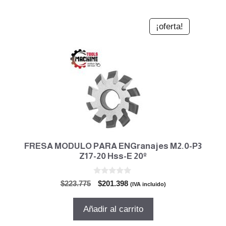
¡oferta!
FRESA MODULO PARA ENGranajes M2.0-P3
Z17-20 Hss-E 20º
0
El
El
$
223.775
$
201.398
(IVA incluido)
d
precio
precio
e
5
original
actual
Añadir al carrito
era:
es:
$223.775.
$201.398.