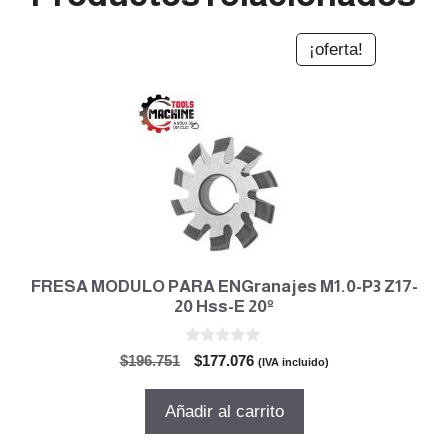
¡oferta!
FRESA MODULO PARA ENGranajes M1.0-P3 Z17-
20 Hss-E 20º
0
El
El
$
196.751
$
177.076
(IVA incluido)
d
precio
precio
e
5
original
actual
Añadir al carrito
era:
es:
$196.751.
$177.076.