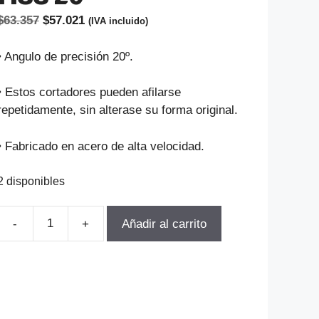
El
El
$
63.357
$
57.021
(IVA incluido)
precio
precio
original
actual
• Angulo de precisión 20º.
era:
es:
$63.357.
$57.021.
• Estos cortadores pueden afilarse
repetidamente, sin alterase su forma original.
• Fabricado en acero de alta velocidad.
2 disponibles
-
+
Añadir al carrito
FRESA
MODULO
PARA
ENGranajes
M2.5-