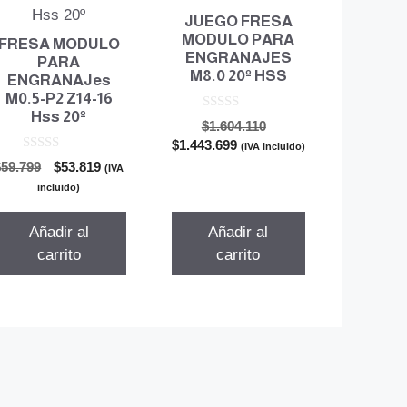
JUEGO FRESA
MODULO PARA
FRESA MODULO
ENGRANAJES
PARA
M8.0 20º HSS
ENGRANAJes
M0.5-P2 Z14-16
Hss 20º
0
El
$
1.604.110
d
El
precio
$
1.443.699
e
(IVA incluido)
5
0
precio
original
El
El
$
59.799
$
53.819
(IVA
d
actual
era:
precio
precio
e
incluido)
5
es:
$1.604.110.
original
actual
$1.443.699.
era:
es:
Añadir al
Añadir al
$59.799.
$53.819.
carrito
carrito