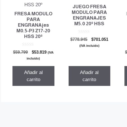
JUEGO FRESA
MODULO PARA
FRESA MODULO
ENGRANAJES
PARA
M5.0 20º HSS
ENGRANAjes
M0.5-P3 Z17-20
HSS 20º
0
El
El
$
778.945
$
701.051
d
precio
precio
e
(IVA incluido)
5
0
original
actual
El
El
$
59.799
$
53.819
(IVA
d
era:
es:
precio
precio
e
incluido)
5
$778.945.
$701.051.
original
actual
era:
es:
Añadir al
Añadir al
$59.799.
$53.819.
carrito
carrito