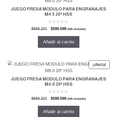
JUEGO FRESA MODULO PARA ENGRANAJES
M4.5 20º HSS
0
El
El
$
656.221
$
590.598
(IVA incluido)
d
precio
precio
e
5
original
actual
Añadir al carrito
era:
es:
$656.221.
$590.598.
¡oferta!
JUEGO FRESA MODULO PARA ENGRANAJES
M4.0 20º HSS
0
El
El
$
656.221
$
590.598
(IVA incluido)
d
precio
precio
e
5
original
actual
Añadir al carrito
era:
es: