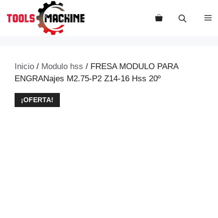
Saltar
al
M
contenido
Inicio
/
Modulo hss
/ FRESA MODULO PARA
ENGRANajes M2.75-P2 Z14-16 Hss 20º
¡OFERTA!