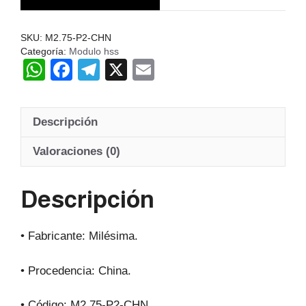
Hss
20º
SKU:
M2.75-P2-CHN
cantidad
Categoría:
Modulo hss
W
F
T
X
E
h
a
el
m
at
c
e
ail
Descripción
s
e
gr
A
b
a
Valoraciones (0)
p
o
m
Descripción
p
o
k
• Fabricante: Milésima.
• Procedencia: China.
• Código: M2.75-P2-CHN.