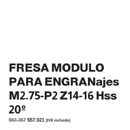
FRESA MODULO
PARA ENGRANajes
M2.75-P2 Z14-16 Hss
20º
El
El
$
63.357
$
57.021
(IVA incluido)
precio
precio