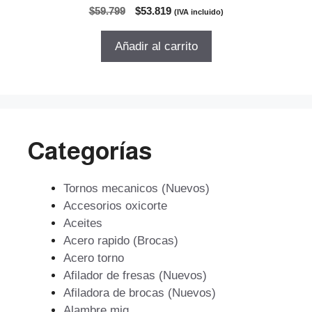
0
El
El
$
59.799
$
53.819
(IVA incluido)
d
precio
precio
e
5
original
actual
Añadir al carrito
era:
es:
$59.799.
$53.819.
Categorías
Tornos mecanicos (Nuevos)
Accesorios oxicorte
Aceites
Acero rapido (Brocas)
Acero torno
Afilador de fresas (Nuevos)
Afiladora de brocas (Nuevos)
Alambre mig