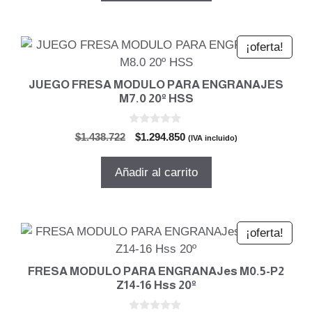
$656.221.
$590.598.
¡oferta!
JUEGO FRESA MODULO PARA ENGRANAJES
M7.0 20º HSS
0
El
El
$
1.438.722
$
1.294.850
(IVA incluido)
d
precio
precio
e
5
original
actual
Añadir al carrito
era:
es:
$1.438.722.
$1.294.850.
¡oferta!
FRESA MODULO PARA ENGRANAJes M0.5-P2
Z14-16 Hss 20º