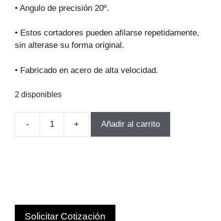
original
actual
• Angulo de precisión 20º.
era:
es:
$63.357.
$57.021.
• Estos cortadores pueden afilarse repetidamente,
sin alterase su forma original.
• Fabricado en acero de alta velocidad.
2 disponibles
-
+
Añadir al carrito
FRESA
MODULO
PARA
ENGRANajes
M2.75-
P2
Z14-
Solicitar Cotización
16