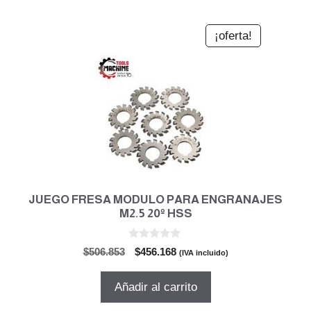
¡oferta!
JUEGO FRESA MODULO PARA ENGRANAJES
M2.5 20º HSS
0
El
El
$
506.853
$
456.168
(IVA incluido)
d
precio
precio
e
5
original
actual
Añadir al carrito
era:
es:
$506.853.
$456.168.