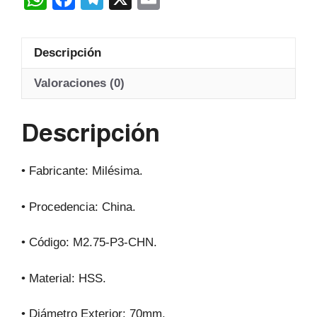
Hss
h
a
el
m
20º
at
c
e
ail
cantidad
Descripción
s
e
gr
A
b
a
Valoraciones (0)
p
o
m
Descripción
p
o
k
• Fabricante: Milésima.
• Procedencia: China.
• Código: M2.75-P3-CHN.
• Material: HSS.
• Diámetro Exterior: 70mm.