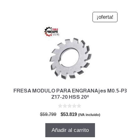
¡oferta!
FRESA MODULO PARA ENGRANAjes M0.5-P3
Z17-20 HSS 20º
0
El
El
$
59.799
$
53.819
(IVA incluido)
d
precio
precio
e
5
original
actual
Añadir al carrito
era:
es: