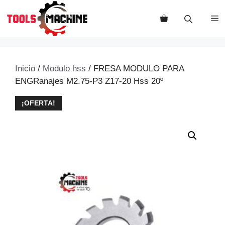
Saltar
al
M
contenido
Inicio
/
Modulo hss
/ FRESA MODULO PARA
ENGRanajes M2.75-P3 Z17-20 Hss 20º
¡OFERTA!