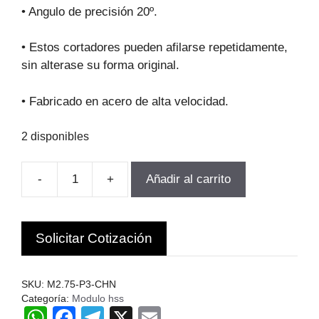
original
actual
• Angulo de precisión 20º.
era:
es:
$63.357.
$57.021.
• Estos cortadores pueden afilarse repetidamente,
sin alterase su forma original.
• Fabricado en acero de alta velocidad.
2 disponibles
-
+
Añadir al carrito
FRESA
MODULO
PARA
Solicitar Cotización
ENGRanajes
M2.75-
P3
SKU:
M2.75-P3-CHN
Z17-
Categoría:
Modulo hss
W
F
T
X
E
20