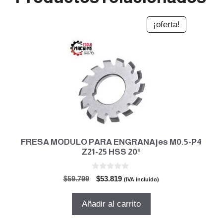
¡oferta!
FRESA MODULO PARA ENGRANAjes M0.5-P4
Z21-25 HSS 20º
0
El
El
$
59.799
$
53.819
(IVA incluido)
d
precio
precio
e
5
original
actual
Añadir al carrito
era:
es:
$59.799.
$53.819.