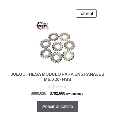
¡oferta!
JUEGO FRESA MODULO PARA ENGRANAJES
M6.0 20º HSS
0
El
El
$
869.628
$
782.666
(IVA incluido)
d
precio
precio
e
5
original
actual
Añadir al carrito
era:
es:
$869.628.
$782.666.