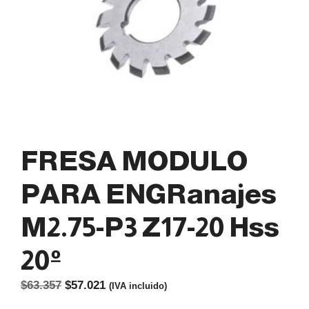
FRESA MODULO
PARA ENGRanajes
M2.75-P3 Z17-20 Hss
20º
El
El
$
63.357
$
57.021
(IVA incluido)
precio
precio