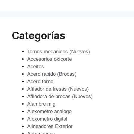
$59.799.
$53.819.
Categorías
Tornos mecanicos (Nuevos)
Accesorios oxicorte
Aceites
Acero rapido (Brocas)
Acero torno
Afilador de fresas (Nuevos)
Afiladora de brocas (Nuevos)
Alambre mig
Alexometro analogo
Alexometro digital
Alineadores Exterior
Automaticos