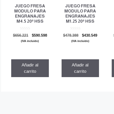
JUEGO FRESA
JUEGO FRESA
MODULO PARA
MODULO PARA
ENGRANAJES
ENGRANAJES
M4.5 20º HSS
M1.25 20º HSS
0
0
El
El
El
El
$
656.221
$
590.598
$
478.388
$
430.549
d
d
precio
precio
precio
precio
e
e
(IVA incluido)
(IVA incluido)
5
5
original
actual
original
actual
era:
es:
era:
es:
$656.221.
$590.598.
$478.388.
$430.549.
Añadir al
Añadir al
carrito
carrito