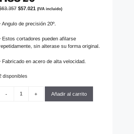
El
El
$
63.357
$
57.021
(IVA incluido)
precio
precio
original
actual
• Angulo de precisión 20º.
era:
es:
$63.357.
$57.021.
• Estos cortadores pueden afilarse
repetidamente, sin alterase su forma original.
• Fabricado en acero de alta velocidad.
2 disponibles
Añadir al carrito
FRESA
MODULO
PARA
ENGranajes
M2.75-