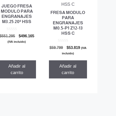
JUEGO FRESA
MODULO PARA
FRESA MODULO
ENGRANAJES
PARA
M3.25 20º HSS
ENGRANAJES
M0.5-P1 Z12-13
HSS C
0
El
El
$
551.295
$
496.165
d
precio
precio
e
(IVA incluido)
5
0
original
actual
El
El
$
59.799
$
53.819
(IVA
d
era:
es:
precio
precio
e
incluido)
5
$551.295.
$496.165.
original
actual
era:
es:
Añadir al
Añadir al
$59.799.
$53.819.
carrito
carrito