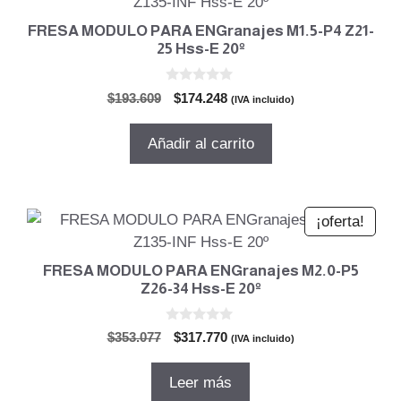
FRESA MODULO PARA ENGranajes M1.5-P4 Z21-
25 Hss-E 20º
0
El
El
$
193.609
$
174.248
(IVA incluido)
d
precio
precio
e
5
original
actual
Añadir al carrito
era:
es:
$193.609.
$174.248.
¡oferta!
FRESA MODULO PARA ENGranajes M2.0-P5
Z26-34 Hss-E 20º
0
El
El
$
353.077
$
317.770
(IVA incluido)
d
precio
precio
e
5
original
actual
Leer más
era:
es: