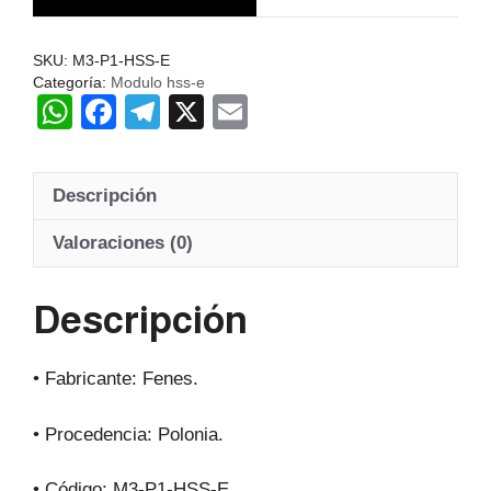
Hss-
E
SKU:
M3-P1-HSS-E
20º
Categoría:
Modulo hss-e
cantidad
W
F
T
X
E
h
a
el
m
at
c
e
ail
Descripción
s
e
gr
A
b
a
Valoraciones (0)
p
o
m
Descripción
p
o
k
• Fabricante: Fenes.
• Procedencia: Polonia.
• Código: M3-P1-HSS-E.