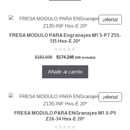
$353.077.
$317.770.
¡oferta!
FRESA MODULO PARA Engranajes M1.5-P7 Z55-
135 Hss-E 20º
0
El
El
$
193.609
$
174.248
(IVA incluido)
d
precio
precio
e
5
original
actual
Añadir al carrito
era:
es:
$193.609.
$174.248.
¡oferta!
FRESA MODULO PARA ENGranajes M1.0-P5
Z26-34 Hss-E 20º