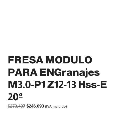
FRESA MODULO
PARA ENGranajes
M3.0-P1 Z12-13 Hss-E
20º
El
El
$
273.437
$
246.093
(IVA incluido)
precio
precio