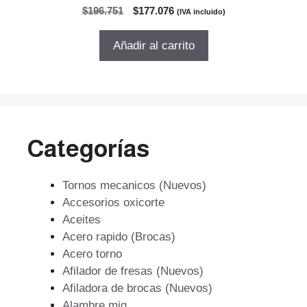
0
El
El
$
196.751
$
177.076
(IVA incluido)
d
precio
precio
e
5
original
actual
Añadir al carrito
era:
es:
$196.751.
$177.076.
Categorías
Tornos mecanicos (Nuevos)
Accesorios oxicorte
Aceites
Acero rapido (Brocas)
Acero torno
Afilador de fresas (Nuevos)
Afiladora de brocas (Nuevos)
Alambre mig