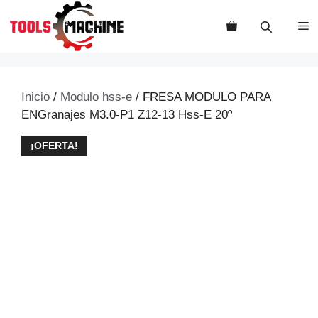
Saltar
al
M
contenido
Inicio
/
Modulo hss-e
/ FRESA MODULO PARA
ENGranajes M3.0-P1 Z12-13 Hss-E 20º
¡OFERTA!