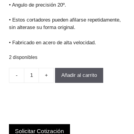
original
actual
• Angulo de precisión 20º.
era:
es:
$273.437.
$246.093.
• Estos cortadores pueden afilarse repetidamente,
sin alterase su forma original.
• Fabricado en acero de alta velocidad.
2 disponibles
-
+
Añadir al carrito
FRESA
MODULO
PARA
ENGranajes
M3.0-
P1
Z12-
Solicitar Cotización
13