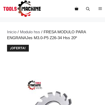
Saltar
al
M
contenido
Inicio
/
Modulo hss
/ FRESA MODULO PARA
ENGRANAJes M3.0-P5 Z26-34 Hss 20º
¡OFERTA!