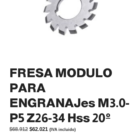
FRESA MODULO
PARA
ENGRANAJes M3.0-
P5 Z26-34 Hss 20º
El
El
$
68.912
$
62.021
(IVA incluido)
precio
precio