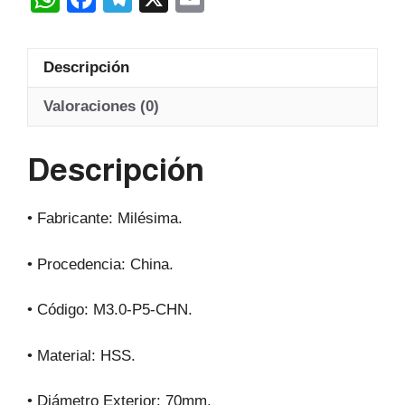
Hss
h
a
el
m
20º
at
c
e
ail
cantidad
Descripción
s
e
gr
A
b
a
Valoraciones (0)
p
o
m
Descripción
p
o
k
• Fabricante: Milésima.
• Procedencia: China.
• Código: M3.0-P5-CHN.
• Material: HSS.
• Diámetro Exterior: 70mm.