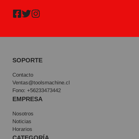
SOPORTE
Contacto
Ventas@toolsmachine.cl
Fono: +56233473442
EMPRESA
Nosotros
Noticias
Horarios
CATEGORÍA