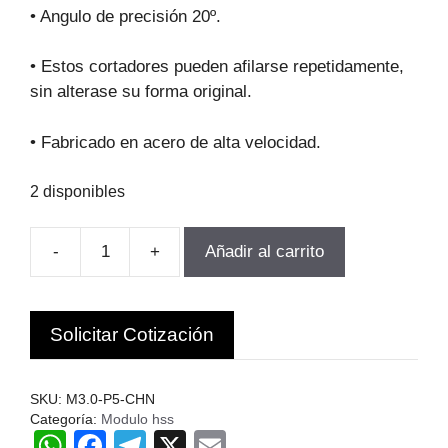
original
actual
• Angulo de precisión 20º.
era:
es:
$68.912.
$62.021.
• Estos cortadores pueden afilarse repetidamente,
sin alterase su forma original.
• Fabricado en acero de alta velocidad.
2 disponibles
-
+
Añadir al carrito
FRESA
MODULO
PARA
Solicitar Cotización
ENGRANAJes
M3.0-
P5
SKU:
M3.0-P5-CHN
Z26-
Categoría:
Modulo hss
W
F
T
X
E
34