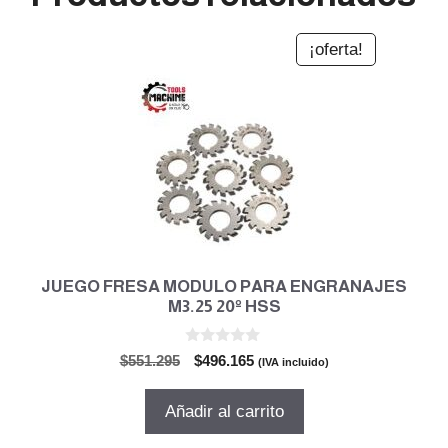
¡oferta!
JUEGO FRESA MODULO PARA ENGRANAJES
M3.25 20º HSS
0
El
El
$
551.295
$
496.165
(IVA incluido)
d
precio
precio
e
5
original
actual
Añadir al carrito
era:
es:
$551.295.
$496.165.