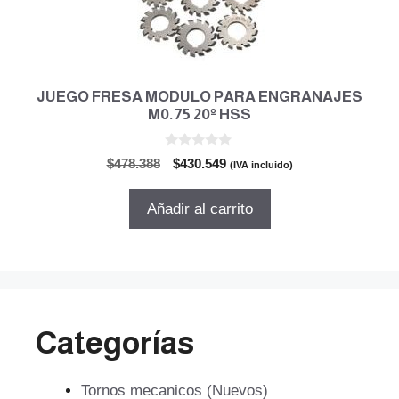
JUEGO FRESA MODULO PARA ENGRANAJES
M0.75 20º HSS
0
El
El
$
478.388
$
430.549
(IVA incluido)
d
precio
precio
e
5
original
actual
Añadir al carrito
era:
es:
$478.388.
$430.549.
Categorías
Tornos mecanicos (Nuevos)