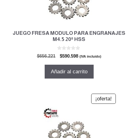
JUEGO FRESA MODULO PARA ENGRANAJES
M4.5 20º HSS
0
El
El
$
656.221
$
590.598
(IVA incluido)
d
precio
precio
e
5
original
actual
Añadir al carrito
era:
es:
$656.221.
$590.598.
¡oferta!