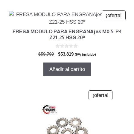
¡oferta!
FRESA MODULO PARA ENGRANAjes M0.5-P4
Z21-25 HSS 20º
0
El
El
$
59.799
$
53.819
(IVA incluido)
d
precio
precio
e
5
original
actual
Añadir al carrito
era:
es:
$59.799.
$53.819.
¡oferta!