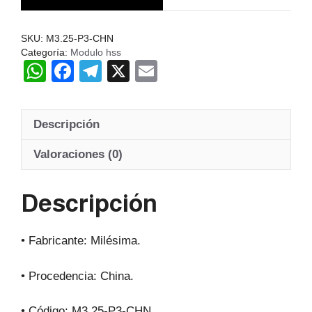
Hss
20º
SKU:
M3.25-P3-CHN
cantidad
Categoría:
Modulo hss
W
F
T
X
E
h
a
el
m
at
c
e
ail
Descripción
s
e
gr
A
b
a
Valoraciones (0)
p
o
m
Descripción
p
o
k
• Fabricante: Milésima.
• Procedencia: China.
• Código: M3.25-P3-CHN.