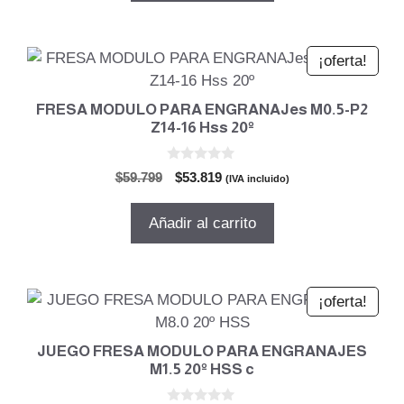
$1.438.722.
$1.294.850.
¡oferta!
FRESA MODULO PARA ENGRANAJes M0.5-P2
Z14-16 Hss 20º
0
El
El
$
59.799
$
53.819
(IVA incluido)
d
precio
precio
e
5
original
actual
Añadir al carrito
era:
es:
$59.799.
$53.819.
¡oferta!
JUEGO FRESA MODULO PARA ENGRANAJES
M1.5 20º HSS c