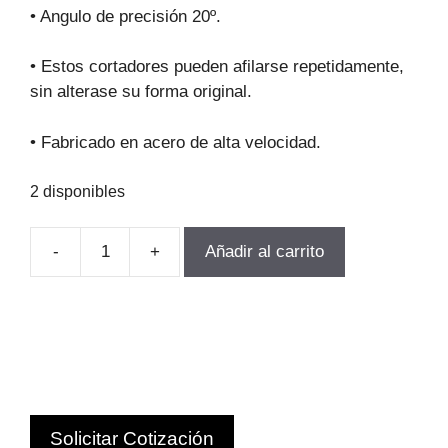
original
actual
• Angulo de precisión 20º.
era:
es:
$68.912.
$62.021.
• Estos cortadores pueden afilarse repetidamente,
sin alterase su forma original.
• Fabricado en acero de alta velocidad.
2 disponibles
-
+
Añadir al carrito
FRESA
MODULO
PARA
ENGRANajes
M3.25-
P3
Z17-
Solicitar Cotización
20