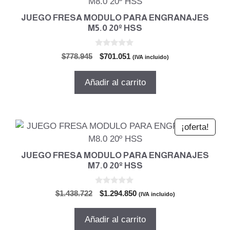
JUEGO FRESA MODULO PARA ENGRANAJES
M5.0 20º HSS
0
El
El
$
778.945
$
701.051
(IVA incluido)
d
precio
precio
e
5
original
actual
Añadir al carrito
era:
es:
$778.945.
$701.051.
¡oferta!
JUEGO FRESA MODULO PARA ENGRANAJES
M7.0 20º HSS
0
El
El
$
1.438.722
$
1.294.850
(IVA incluido)
d
precio
precio
e
5
original
actual
Añadir al carrito
era:
es: