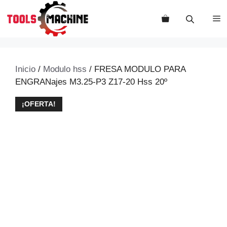
Saltar
al
M
contenido
Inicio
/
Modulo hss
/ FRESA MODULO PARA
ENGRANajes M3.25-P3 Z17-20 Hss 20º
¡OFERTA!