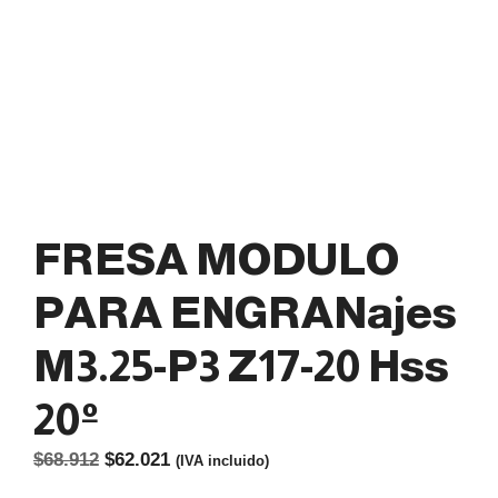
FRESA MODULO
PARA ENGRANajes
M3.25-P3 Z17-20 Hss
20º
El
El
$
68.912
$
62.021
(IVA incluido)
precio
precio