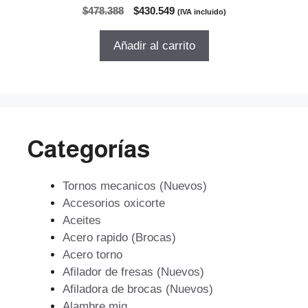
0
El
El
$
478.388
$
430.549
(IVA incluido)
d
precio
precio
e
5
original
actual
Añadir al carrito
era:
es:
$478.388.
$430.549.
Categorías
Tornos mecanicos (Nuevos)
Accesorios oxicorte
Aceites
Acero rapido (Brocas)
Acero torno
Afilador de fresas (Nuevos)
Afiladora de brocas (Nuevos)
Alambre mig