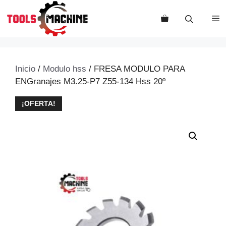
Saltar
al
M
contenido
Inicio
/
Modulo hss
/ FRESA MODULO PARA
ENGranajes M3.25-P7 Z55-134 Hss 20º
¡OFERTA!