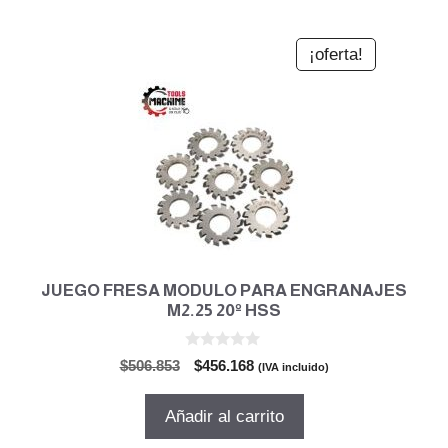
¡oferta!
JUEGO FRESA MODULO PARA ENGRANAJES
M2.25 20º HSS
0
El
El
$
506.853
$
456.168
(IVA incluido)
d
precio
precio
e
5
original
actual
Añadir al carrito
era:
es: