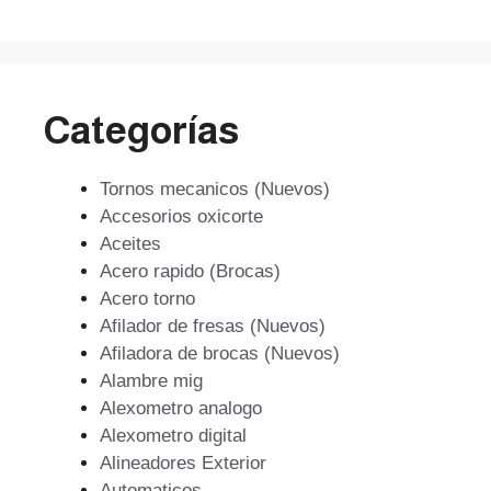
$506.853.
$456.168.
Categorías
Tornos mecanicos (Nuevos)
Accesorios oxicorte
Aceites
Acero rapido (Brocas)
Acero torno
Afilador de fresas (Nuevos)
Afiladora de brocas (Nuevos)
Alambre mig
Alexometro analogo
Alexometro digital
Alineadores Exterior
Automaticos