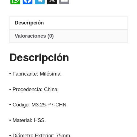
Hss
h
a
el
m
20º
at
c
e
ail
cantidad
Descripción
s
e
gr
A
b
a
Valoraciones (0)
p
o
m
Descripción
p
o
k
• Fabricante: Milésima.
• Procedencia: China.
• Código: M3.25-P7-CHN.
• Material: HSS.
• Diámetro Exterior: 75mm.