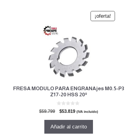
¡oferta!
FRESA MODULO PARA ENGRANAjes M0.5-P3
Z17-20 HSS 20º
0
El
El
$
59.799
$
53.819
(IVA incluido)
d
precio
precio
e
5
original
actual
Añadir al carrito
era:
es:
$59.799.
$53.819.