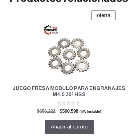
¡oferta!
JUEGO FRESA MODULO PARA ENGRANAJES
M4.0 20º HSS
0
El
El
$
656.221
$
590.598
(IVA incluido)
d
precio
precio
e
5
original
actual
Añadir al carrito
era:
es:
$656.221.
$590.598.