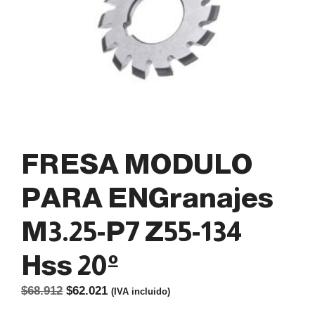
FRESA MODULO
PARA ENGranajes
M3.25-P7 Z55-134
Hss 20º
El
El
$
68.912
$
62.021
(IVA incluido)
precio
precio