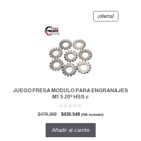
¡oferta!
JUEGO FRESA MODULO PARA ENGRANAJES
M1.5 20º HSS c
0
El
El
$
478.388
$
430.549
(IVA incluido)
d
precio
precio
e
5
original
actual
Añadir al carrito
era:
es:
$478.388.
$430.549.