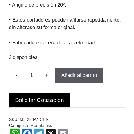
original
actual
• Angulo de precisión 20º.
era:
es:
$68.912.
$62.021.
• Estos cortadores pueden afilarse repetidamente,
sin alterase su forma original.
• Fabricado en acero de alta velocidad.
2 disponibles
-
+
Añadir al carrito
FRESA
MODULO
PARA
Solicitar Cotización
ENGranajes
M3.25-
P7
SKU:
M3.25-P7-CHN
Z55-
Categoría:
Modulo hss
W
F
T
X
E
134