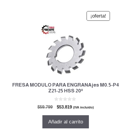
¡oferta!
FRESA MODULO PARA ENGRANAjes M0.5-P4
Z21-25 HSS 20º
0
El
El
$
59.799
$
53.819
(IVA incluido)
d
precio
precio
e
5
original
actual
Añadir al carrito
era:
es: