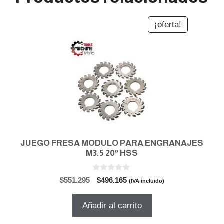
¡oferta!
JUEGO FRESA MODULO PARA ENGRANAJES
M3.5 20º HSS
0
El
El
$
551.295
$
496.165
(IVA incluido)
d
precio
precio
e
5
original
actual
Añadir al carrito
era:
es:
$551.295.
$496.165.