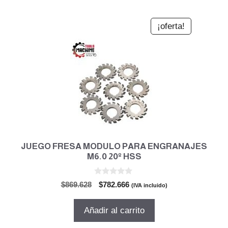
¡oferta!
JUEGO FRESA MODULO PARA ENGRANAJES
M6.0 20º HSS
0
El
El
$
869.628
$
782.666
(IVA incluido)
d
precio
precio
e
5
original
actual
Añadir al carrito
era:
es:
$869.628.
$782.666.