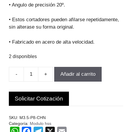
original
actual
• Angulo de precisión 20º.
era:
es:
$68.912.
$62.021.
• Estos cortadores pueden afilarse repetidamente,
sin alterase su forma original.
• Fabricado en acero de alta velocidad.
2 disponibles
-
+
Añadir al carrito
FRESA
MODULO
PARA
Solicitar Cotización
ENGranajes
M3.5-
P8
SKU:
M3.5-P8-CHN
Z134-
Categoría:
Modulo hss
W
F
T
X
E
INF