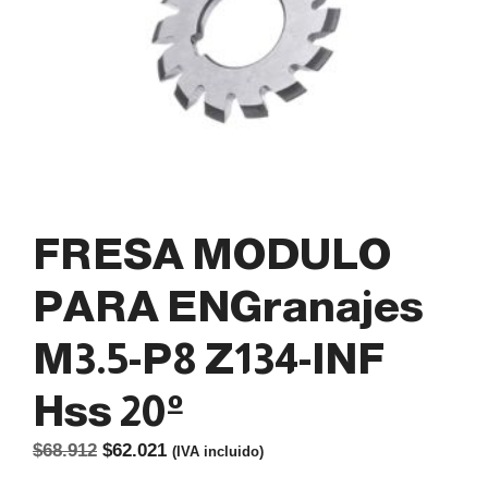
FRESA MODULO
PARA ENGranajes
M3.5-P8 Z134-INF
Hss 20º
El
El
$
68.912
$
62.021
(IVA incluido)
precio
precio