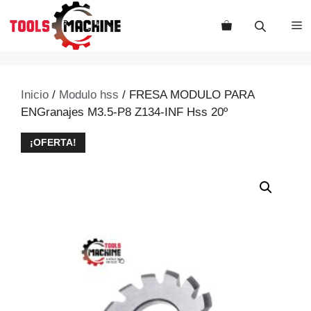
Saltar
al
M
contenido
Inicio
/
Modulo hss
/ FRESA MODULO PARA
ENGranajes M3.5-P8 Z134-INF Hss 20º
¡OFERTA!