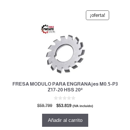
¡oferta!
FRESA MODULO PARA ENGRANAjes M0.5-P3
Z17-20 HSS 20º
0
El
El
$
59.799
$
53.819
(IVA incluido)
d
precio
precio
e
5
original
actual
Añadir al carrito
era:
es:
$59.799.
$53.819.