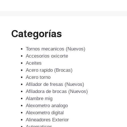
$59.799.
$53.819.
Categorías
Tornos mecanicos (Nuevos)
Accesorios oxicorte
Aceites
Acero rapido (Brocas)
Acero torno
Afilador de fresas (Nuevos)
Afiladora de brocas (Nuevos)
Alambre mig
Alexometro analogo
Alexometro digital
Alineadores Exterior
Automaticos