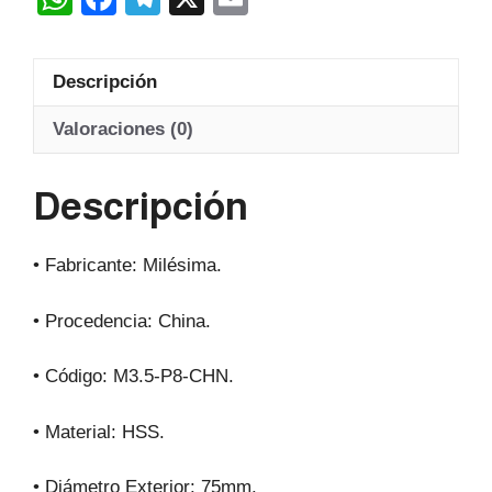
Hss
h
a
el
m
20º
at
c
e
ail
cantidad
Descripción
s
e
gr
A
b
a
Valoraciones (0)
p
o
m
Descripción
p
o
k
• Fabricante: Milésima.
• Procedencia: China.
• Código: M3.5-P8-CHN.
• Material: HSS.
• Diámetro Exterior: 75mm.