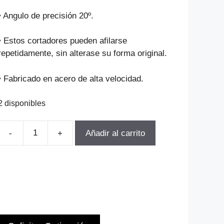
precio
precio
original
actual
• Angulo de precisión 20º.
era:
es:
$340.422.
$306.380.
• Estos cortadores pueden afilarse
repetidamente, sin alterase su forma original.
• Fabricado en acero de alta velocidad.
2 disponibles
Añadir al carrito
FRESA
MODULO
Para
Engranajes
M3.5-
P8
Z135-