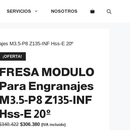
SERVICIOS
NOSOTROS
es M3.5-P8 Z135-INF Hss-E 20º
¡OFERTA!
FRESA MODULO
Para Engranajes
M3.5-P8 Z135-INF
Hss-E 20º
El
El
$
340.422
$
306.380
(IVA incluido)