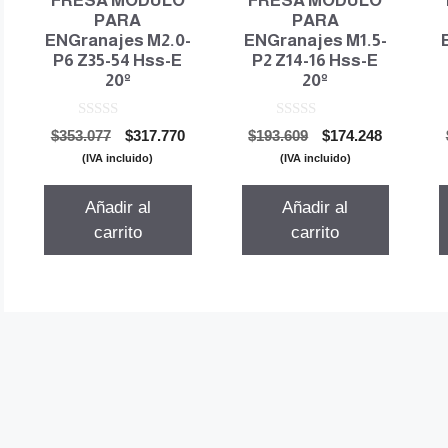
FRESA MODULO
FRESA MODULO
PARA
PARA
ENGranajes M2.0-
ENGranajes M1.5-
P6 Z35-54 Hss-E
P2 Z14-16 Hss-E
20º
20º
0
0
El
El
El
El
$
353.077
$
317.770
$
193.609
$
174.248
d
d
precio
precio
precio
precio
e
e
(IVA incluido)
(IVA incluido)
5
5
original
actual
original
actual
era:
es:
era:
es:
Añadir al
Añadir al
$353.077.
$317.770.
$193.609.
$174.248.
carrito
carrito