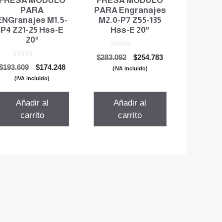
FRESA MODULO
FRESA MODULO
PARA
PARA Engranajes
ENGranajes M1.5-
M2.0-P7 Z55-135
P4 Z21-25 Hss-E
Hss-E 20º
20º
0
El
El
$
283.092
$
254.783
d
0
El
El
$
193.609
$
174.248
precio
precio
e
(IVA incluido)
d
5
precio
precio
original
actual
e
(IVA incluido)
5
original
actual
era:
es:
era:
es:
$283.092.
$254.783.
Añadir al
Añadir al
$193.609.
$174.248.
carrito
carrito