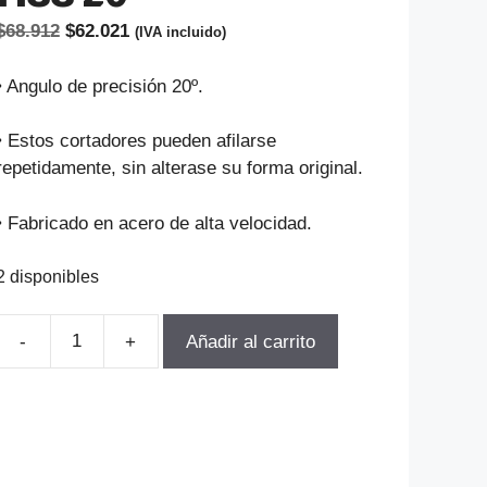
El
El
$
68.912
$
62.021
(IVA incluido)
precio
precio
original
actual
• Angulo de precisión 20º.
era:
es:
$68.912.
$62.021.
• Estos cortadores pueden afilarse
repetidamente, sin alterase su forma original.
• Fabricado en acero de alta velocidad.
2 disponibles
-
+
Añadir al carrito
FRESA
MODULO
PARA
ENGRAnajes
M3.75-