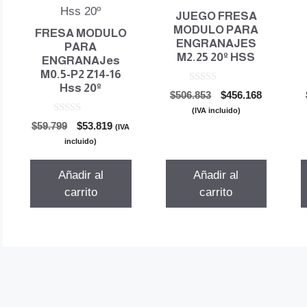
JUEGO FRESA
MODULO PARA
FRESA MODULO
ENGRANAJES
PARA
M2.25 20º HSS
ENGRANAJes
M0.5-P2 Z14-16
Hss 20º
0
El
El
$
506.853
$
456.168
d
precio
precio
e
(IVA incluido)
5
0
original
actual
El
El
$
59.799
$
53.819
(IVA
d
era:
es:
precio
precio
e
incluido)
5
$506.853.
$456.168.
original
actual
era:
es:
Añadir al
Añadir al
$59.799.
$53.819.
carrito
carrito