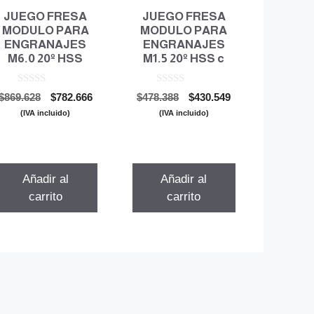
JUEGO FRESA
JUEGO FRESA
MODULO PARA
MODULO PARA
ENGRANAJES
ENGRANAJES
M6.0 20º HSS
M1.5 20º HSS c
0
0
El
El
El
El
$
869.628
$
782.666
$
478.388
$
430.549
d
d
precio
precio
precio
precio
e
e
(IVA incluido)
(IVA incluido)
5
5
original
actual
original
actual
era:
es:
era:
es:
$869.628.
$782.666.
$478.388.
$430.549.
Añadir al
Añadir al
carrito
carrito