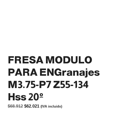
FRESA MODULO
PARA ENGranajes
M3.75-P7 Z55-134
Hss 20º
El
El
$
68.912
$
62.021
(IVA incluido)
precio
precio