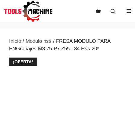
Saltar
al
M
contenido
Inicio
/
Modulo hss
/ FRESA MODULO PARA
ENGranajes M3.75-P7 Z55-134 Hss 20º
¡OFERTA!