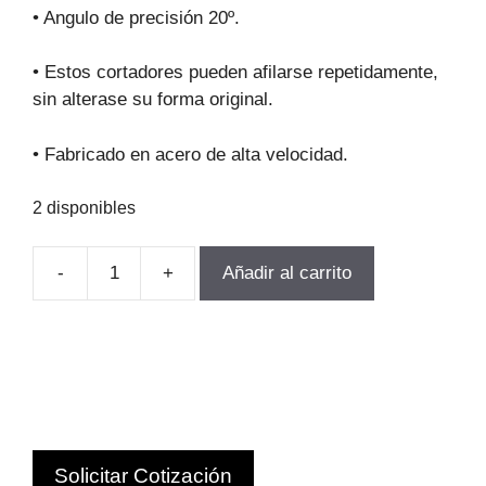
original
actual
• Angulo de precisión 20º.
era:
es:
$68.912.
$62.021.
• Estos cortadores pueden afilarse repetidamente,
sin alterase su forma original.
• Fabricado en acero de alta velocidad.
2 disponibles
-
+
Añadir al carrito
FRESA
MODULO
PARA
ENGranajes
M3.75-
P7
Z55-
Solicitar Cotización
134