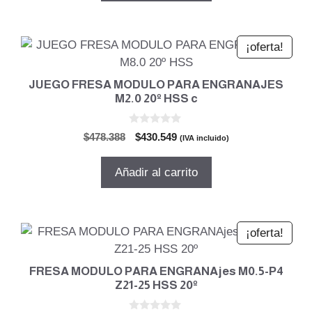
$478.388.
$430.549.
¡oferta!
JUEGO FRESA MODULO PARA ENGRANAJES
M2.0 20º HSS c
0
El
El
$
478.388
$
430.549
(IVA incluido)
d
precio
precio
e
5
original
actual
Añadir al carrito
era:
es:
$478.388.
$430.549.
¡oferta!
FRESA MODULO PARA ENGRANAjes M0.5-P4
Z21-25 HSS 20º