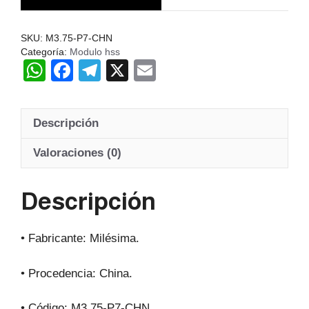
Hss
20º
SKU:
M3.75-P7-CHN
cantidad
Categoría:
Modulo hss
W
F
T
X
E
h
a
el
m
at
c
e
ail
Descripción
s
e
gr
A
b
a
Valoraciones (0)
p
o
m
Descripción
p
o
k
• Fabricante: Milésima.
• Procedencia: China.
• Código: M3.75-P7-CHN.