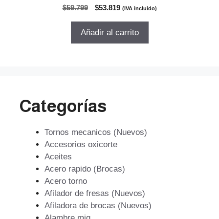
0
El
El
$
59.799
$
53.819
(IVA incluido)
d
precio
precio
e
5
original
actual
Añadir al carrito
era:
es:
$59.799.
$53.819.
Categorías
Tornos mecanicos (Nuevos)
Accesorios oxicorte
Aceites
Acero rapido (Brocas)
Acero torno
Afilador de fresas (Nuevos)
Afiladora de brocas (Nuevos)
Alambre mig