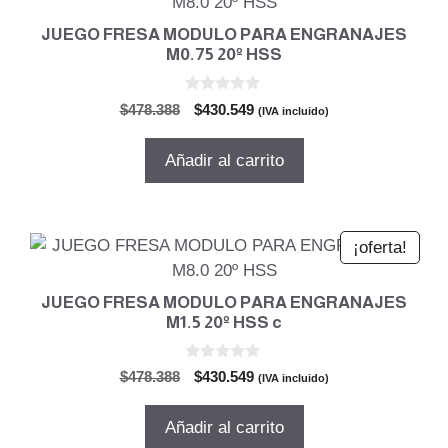
JUEGO FRESA MODULO PARA ENGRANAJES
M0.75 20º HSS
0
El
El
$
478.388
$
430.549
(IVA incluido)
d
precio
precio
e
5
original
actual
Añadir al carrito
era:
es:
$478.388.
$430.549.
¡oferta!
JUEGO FRESA MODULO PARA ENGRANAJES
M1.5 20º HSS c
0
El
El
$
478.388
$
430.549
(IVA incluido)
d
precio
precio
e
5
original
actual
Añadir al carrito
era:
es: