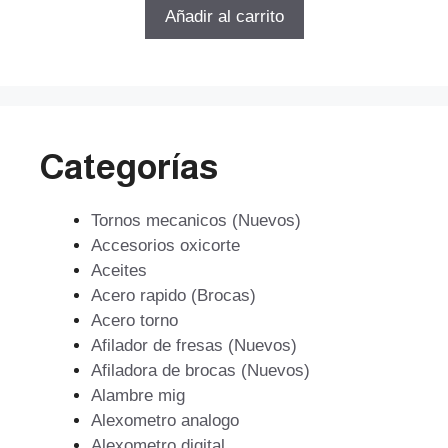
5
original
actual
Añadir al carrito
era:
es:
$478.388.
$430.549.
Categorías
Tornos mecanicos (Nuevos)
Accesorios oxicorte
Aceites
Acero rapido (Brocas)
Acero torno
Afilador de fresas (Nuevos)
Afiladora de brocas (Nuevos)
Alambre mig
Alexometro analogo
Alexometro digital