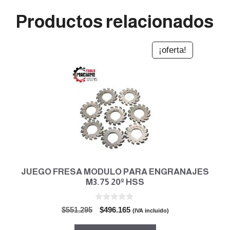
Productos relacionados
¡oferta!
JUEGO FRESA MODULO PARA ENGRANAJES
M3.75 20º HSS
0
El
El
$
551.295
$
496.165
(IVA incluido)
d
precio
precio
e
5