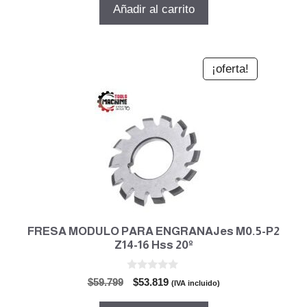
original
actual
Añadir al carrito
era:
es:
$478.388.
$430.549.
¡oferta!
FRESA MODULO PARA ENGRANAJes M0.5-P2
Z14-16 Hss 20º
0
El
El
$
59.799
$
53.819
(IVA incluido)
d
precio
precio
e