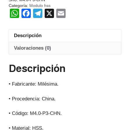
Z17-
Categoría:
Modulo hss
W
F
T
X
E
20
Hss
h
a
el
m
20º
at
c
e
ail
cantidad
Descripción
s
e
gr
A
b
a
Valoraciones (0)
p
o
m
Descripción
p
o
k
• Fabricante: Milésima.
• Procedencia: China.
• Código: M4.0-P3-CHN.
• Material: HSS.