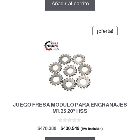
original
actual
Añadir al carrito
era:
es:
$551.295.
$496.165.
¡oferta!
JUEGO FRESA MODULO PARA ENGRANAJES
M1.25 20º HSS
0
El
El
$
478.388
$
430.549
(IVA incluido)
d
precio
precio
e
5