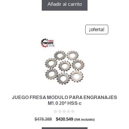
5
original
actual
Añadir al carrito
era:
es:
$59.799.
$53.819.
¡oferta!
JUEGO FRESA MODULO PARA ENGRANAJES
M1.0 20º HSS c
0
El
El
$
478.388
$
430.549
(IVA incluido)
d
precio
precio
e