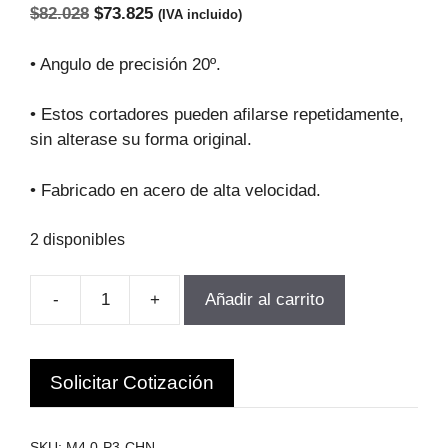
El
El
$
82.028
$
73.825
(IVA incluido)
precio
precio
original
actual
• Angulo de precisión 20º.
era:
es:
$82.028.
$73.825.
• Estos cortadores pueden afilarse repetidamente,
sin alterase su forma original.
• Fabricado en acero de alta velocidad.
2 disponibles
-
+
Añadir al carrito
FRESA
MODULO
PARA
Solicitar Cotización
ENGRANAJEs
M4.0-
P3
SKU:
M4.0-P3-CHN