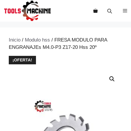
Saltar
al
M
contenido
Inicio
/
Modulo hss
/ FRESA MODULO PARA
ENGRANAJEs M4.0-P3 Z17-20 Hss 20º
¡OFERTA!