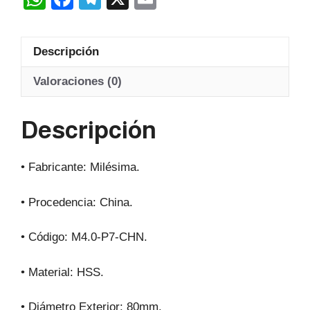
Hss
h
a
el
m
20º
at
c
e
ail
cantidad
Descripción
s
e
gr
A
b
a
Valoraciones (0)
p
o
m
Descripción
p
o
k
• Fabricante: Milésima.
• Procedencia: China.
• Código: M4.0-P7-CHN.
• Material: HSS.
• Diámetro Exterior: 80mm.