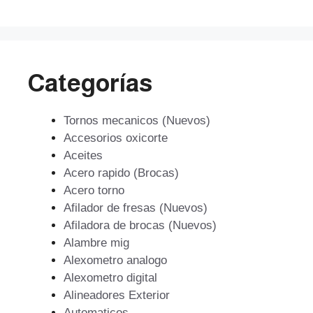
$506.853.
$456.168.
Categorías
Tornos mecanicos (Nuevos)
Accesorios oxicorte
Aceites
Acero rapido (Brocas)
Acero torno
Afilador de fresas (Nuevos)
Afiladora de brocas (Nuevos)
Alambre mig
Alexometro analogo
Alexometro digital
Alineadores Exterior
Automaticos