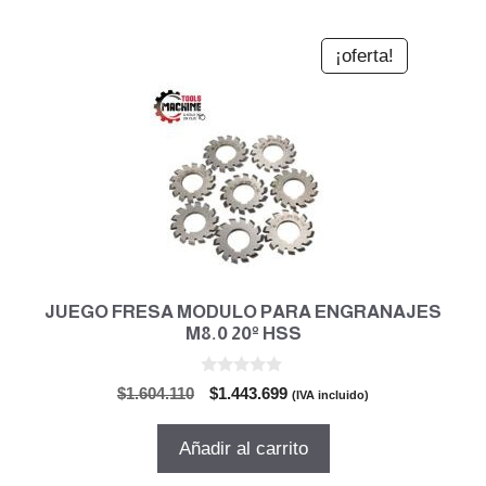
¡oferta!
JUEGO FRESA MODULO PARA ENGRANAJES
M8.0 20º HSS
0
El
El
$
1.604.110
$
1.443.699
(IVA incluido)
d
precio
precio
e
5
original
actual
Añadir al carrito
era:
es:
$1.604.110.
$1.443.699.