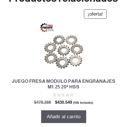
¡oferta!
JUEGO FRESA MODULO PARA ENGRANAJES
M1.25 20º HSS
0
El
El
$
478.388
$
430.549
(IVA incluido)
d
precio
precio
e
5
original
actual
Añadir al carrito
era:
es:
$478.388.
$430.549.