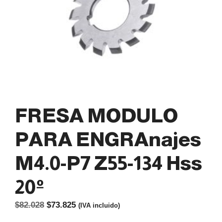
FRESA MODULO
PARA ENGRAnajes
M4.0-P7 Z55-134 Hss
20º
El
El
$
82.028
$
73.825
(IVA incluido)
precio
precio