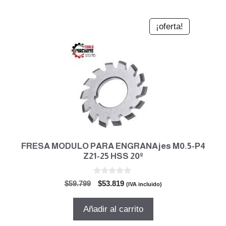
¡oferta!
FRESA MODULO PARA ENGRANAjes M0.5-P4
Z21-25 HSS 20º
0
El
El
$
59.799
$
53.819
(IVA incluido)
d
precio
precio
e
5
original
actual
Añadir al carrito
era:
es:
$59.799.
$53.819.