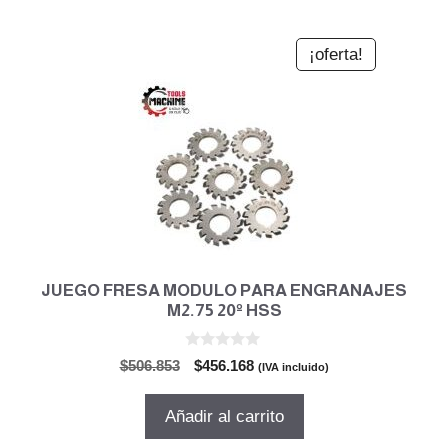
¡oferta!
JUEGO FRESA MODULO PARA ENGRANAJES
M2.75 20º HSS
0
El
El
$
506.853
$
456.168
(IVA incluido)
d
precio
precio
e
5
original
actual
Añadir al carrito
era:
es: