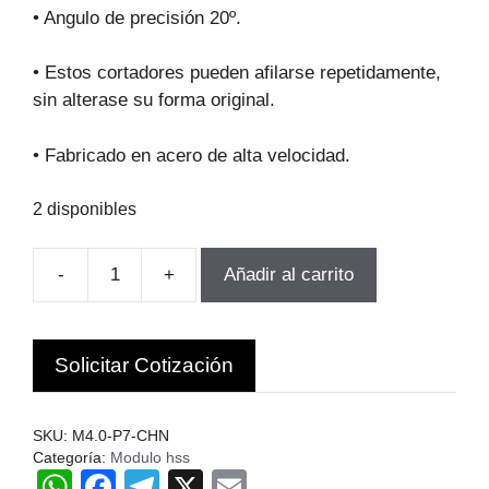
original
actual
• Angulo de precisión 20º.
era:
es:
$82.028.
$73.825.
• Estos cortadores pueden afilarse repetidamente,
sin alterase su forma original.
• Fabricado en acero de alta velocidad.
2 disponibles
-
+
Añadir al carrito
FRESA
MODULO
PARA
Solicitar Cotización
ENGRAnajes
M4.0-
P7
SKU:
M4.0-P7-CHN
Z55-
Categoría:
Modulo hss
W
F
T
X
E
134