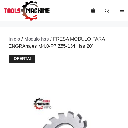
Saltar
al
M
contenido
Inicio
/
Modulo hss
/ FRESA MODULO PARA
ENGRAnajes M4.0-P7 Z55-134 Hss 20º
¡OFERTA!