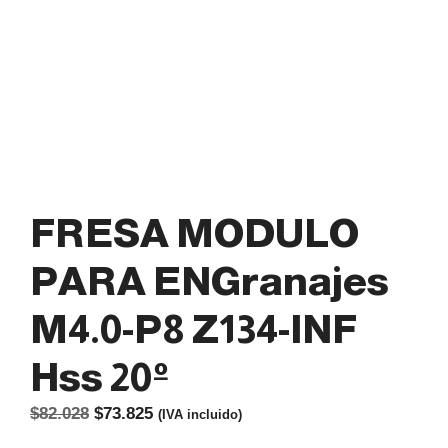
FRESA MODULO
PARA ENGranajes
M4.0-P8 Z134-INF
Hss 20º
El
El
$
82.028
$
73.825
(IVA incluido)
precio
precio