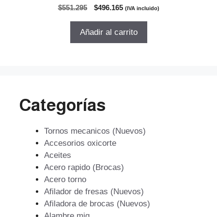
0
El
El
$
551.295
$
496.165
(IVA incluido)
d
precio
precio
e
5
original
actual
Añadir al carrito
era:
es:
$551.295.
$496.165.
Categorías
Tornos mecanicos (Nuevos)
Accesorios oxicorte
Aceites
Acero rapido (Brocas)
Acero torno
Afilador de fresas (Nuevos)
Afiladora de brocas (Nuevos)
Alambre mig