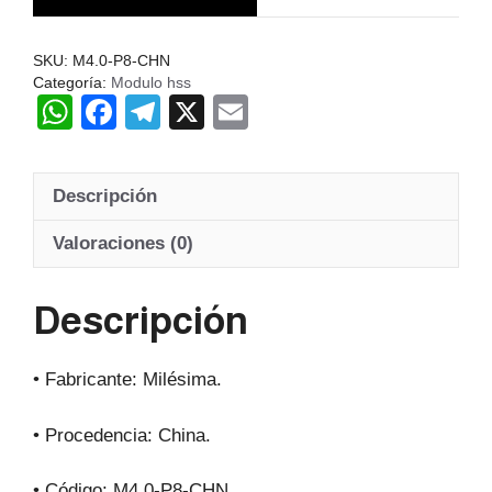
Hss
20º
SKU:
M4.0-P8-CHN
cantidad
Categoría:
Modulo hss
W
F
T
X
E
h
a
el
m
at
c
e
ail
Descripción
s
e
gr
A
b
a
Valoraciones (0)
p
o
m
Descripción
p
o
k
• Fabricante: Milésima.
• Procedencia: China.
• Código: M4.0-P8-CHN.