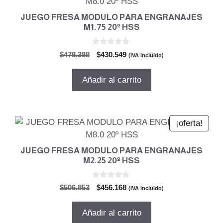
JUEGO FRESA MODULO PARA ENGRANAJES
M1.75 20º HSS
0
El
El
$
478.388
$
430.549
(IVA incluido)
d
precio
precio
e
5
original
actual
Añadir al carrito
era:
es:
$478.388.
$430.549.
¡oferta!
JUEGO FRESA MODULO PARA ENGRANAJES
M2.25 20º HSS
0
El
El
$
506.853
$
456.168
(IVA incluido)
d
precio
precio
e
5
original
actual
Añadir al carrito
era:
es: