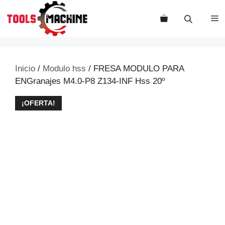
Saltar
al
M
contenido
Inicio
/
Modulo hss
/ FRESA MODULO PARA
ENGranajes M4.0-P8 Z134-INF Hss 20º
¡OFERTA!