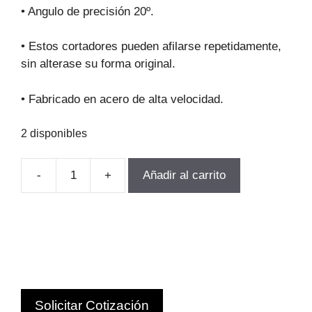
original
actual
• Angulo de precisión 20º.
era:
es:
$82.028.
$73.825.
• Estos cortadores pueden afilarse repetidamente,
sin alterase su forma original.
• Fabricado en acero de alta velocidad.
2 disponibles
-
+
Añadir al carrito
FRESA
MODULO
PARA
ENGranajes
M4.0-
P8
Z134-
Solicitar Cotización
INF