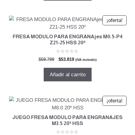
$506.853.
$456.168.
¡oferta!
FRESA MODULO PARA ENGRANAjes M0.5-P4
Z21-25 HSS 20º
0
El
El
$
59.799
$
53.819
(IVA incluido)
d
precio
precio
e
5
original
actual
Añadir al carrito
era:
es:
$59.799.
$53.819.
¡oferta!
JUEGO FRESA MODULO PARA ENGRANAJES
M3.5 20º HSS