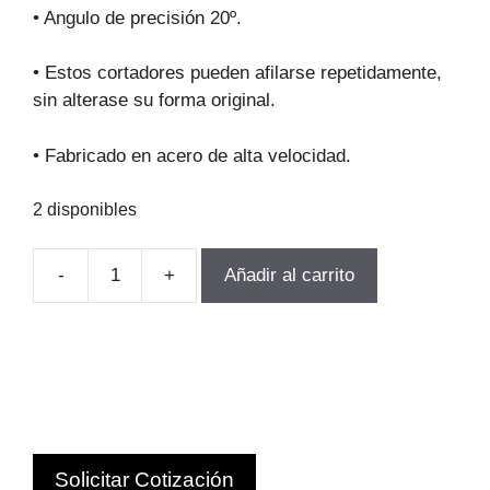
original
actual
• Angulo de precisión 20º.
era:
es:
$82.028.
$73.825.
• Estos cortadores pueden afilarse repetidamente,
sin alterase su forma original.
• Fabricado en acero de alta velocidad.
2 disponibles
-
+
Añadir al carrito
FRESA
MODULO
PARA
ENGRANAJEs
M4.5-
P4
Z21-
Solicitar Cotización
25