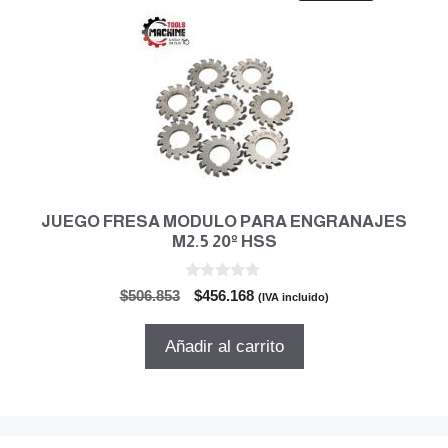
JUEGO FRESA MODULO PARA ENGRANAJES
M2.5 20º HSS
0
El
El
$
506.853
$
456.168
(IVA incluido)
d
precio
precio
e
5
original
actual
Añadir al carrito
era:
es:
$506.853.
$456.168.