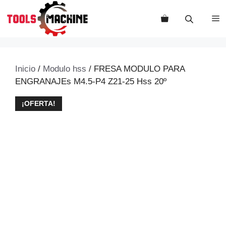
Saltar
al
M
contenido
Inicio
/
Modulo hss
/ FRESA MODULO PARA
ENGRANAJEs M4.5-P4 Z21-25 Hss 20º
¡OFERTA!