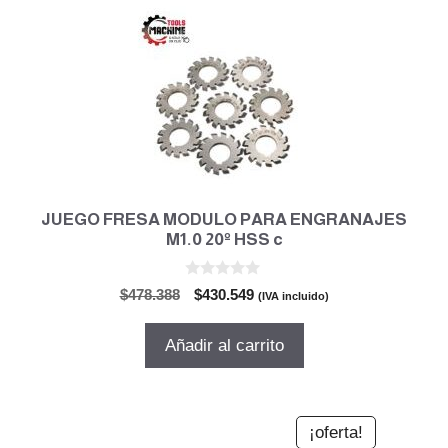
JUEGO FRESA MODULO PARA ENGRANAJES
M1.0 20º HSS c
0
El
El
$
478.388
$
430.549
(IVA incluido)
d
precio
precio
e
5
original
actual
Añadir al carrito
era:
es:
$478.388.
$430.549.
¡oferta!