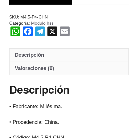
Hss
20º
SKU:
M4.5-P4-CHN
cantidad
Categoría:
Modulo hss
W
F
T
X
E
h
a
el
m
at
c
e
ail
Descripción
s
e
gr
A
b
a
Valoraciones (0)
p
o
m
Descripción
p
o
k
• Fabricante: Milésima.
• Procedencia: China.
• Código: M4.5-P4-CHN.