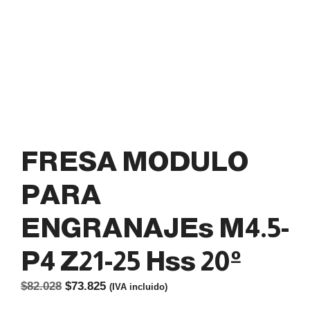
FRESA MODULO
PARA
ENGRANAJEs M4.5-
P4 Z21-25 Hss 20º
El
El
$
82.028
$
73.825
(IVA incluido)
precio
precio