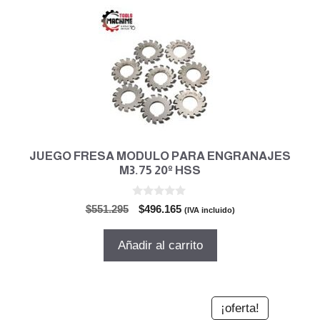
JUEGO FRESA MODULO PARA ENGRANAJES
M3.75 20º HSS
0
El
El
$
551.295
$
496.165
(IVA incluido)
d
precio
precio
e
5
original
actual
Añadir al carrito
era:
es:
$551.295.
$496.165.
¡oferta!