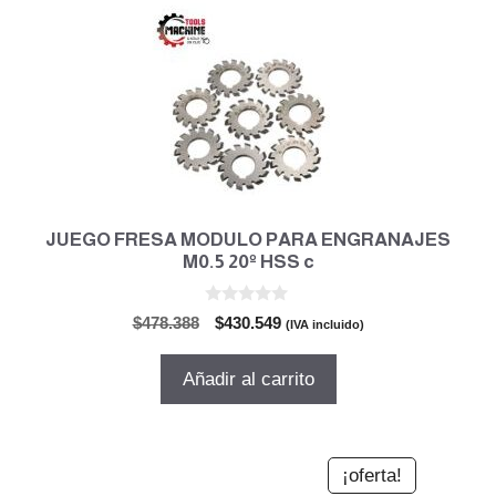
JUEGO FRESA MODULO PARA ENGRANAJES
M0.5 20º HSS c
0
El
El
$
478.388
$
430.549
(IVA incluido)
d
precio
precio
e
5
original
actual
Añadir al carrito
era:
es:
$478.388.
$430.549.
¡oferta!