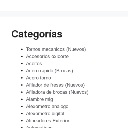
$193.609.
$174.248.
Categorías
Tornos mecanicos (Nuevos)
Accesorios oxicorte
Aceites
Acero rapido (Brocas)
Acero torno
Afilador de fresas (Nuevos)
Afiladora de brocas (Nuevos)
Alambre mig
Alexometro analogo
Alexometro digital
Alineadores Exterior
Automaticos