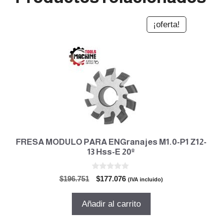
¡oferta!
FRESA MODULO PARA ENGranajes M1.0-P1 Z12-
13 Hss-E 20º
0
El
El
$
196.751
$
177.076
(IVA incluido)
d
precio
precio
e
5
original
actual
Añadir al carrito
era:
es:
$196.751.
$177.076.