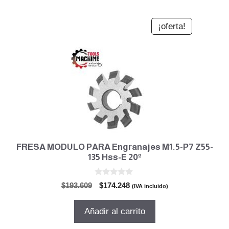
¡oferta!
FRESA MODULO PARA Engranajes M1.5-P7 Z55-
135 Hss-E 20º
0
El
El
$
193.609
$
174.248
(IVA incluido)
d
precio
precio
e
5
original
actual
Añadir al carrito
era:
es:
$193.609.
$174.248.