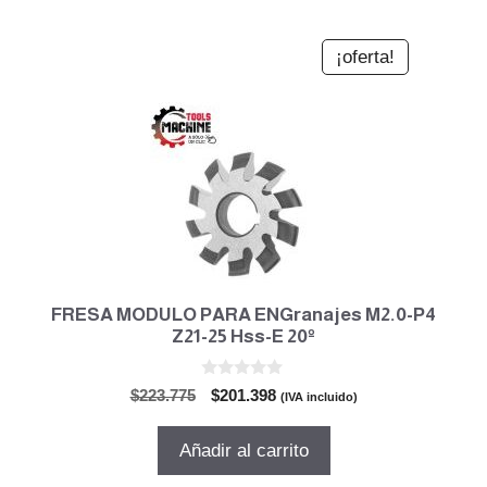
¡oferta!
FRESA MODULO PARA ENGranajes M2.0-P4
Z21-25 Hss-E 20º
0
El
El
$
223.775
$
201.398
(IVA incluido)
d
precio
precio
e
5
original
actual
Añadir al carrito
era:
es:
$223.775.
$201.398.