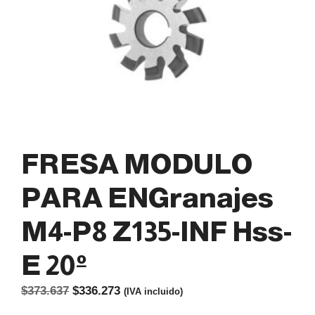
FRESA MODULO
PARA ENGranajes
M4-P8 Z135-INF Hss-
E 20º
El
El
$
373.637
$
336.273
(IVA incluido)
precio
precio