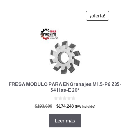
¡oferta!
FRESA MODULO PARA ENGranajes M1.5-P6 Z35-
54 Hss-E 20º
0
El
El
$
193.609
$
174.248
(IVA incluido)
d
precio
precio
e
5
original
actual
Leer más
era:
es: