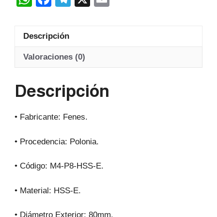
Hss-
h
a
el
m
E
at
c
e
ail
20º
Descripción
s
e
gr
cantidad
A
b
a
Valoraciones (0)
p
o
m
Descripción
p
o
k
• Fabricante: Fenes.
• Procedencia: Polonia.
• Código: M4-P8-HSS-E.
• Material: HSS-E.
• Diámetro Exterior: 80mm.