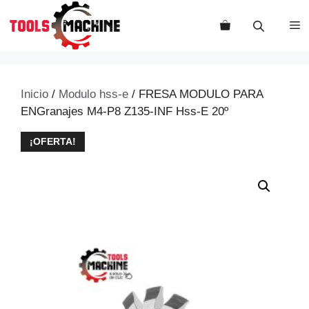
Saltar
al
M
contenido
Inicio
/
Modulo hss-e
/ FRESA MODULO PARA
ENGranajes M4-P8 Z135-INF Hss-E 20º
¡OFERTA!