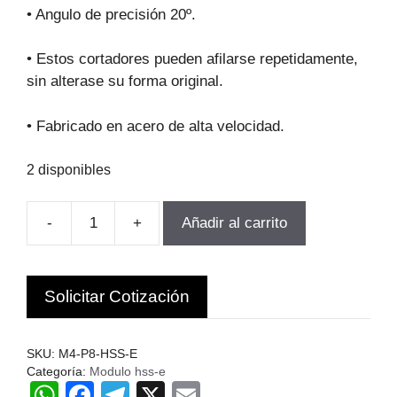
original
actual
• Angulo de precisión 20º.
era:
es:
$373.637.
$336.273.
• Estos cortadores pueden afilarse repetidamente,
sin alterase su forma original.
• Fabricado en acero de alta velocidad.
2 disponibles
-
+
Añadir al carrito
FRESA
MODULO
PARA
Solicitar Cotización
ENGranajes
M4-
P8
SKU:
M4-P8-HSS-E
Z135-
Categoría:
Modulo hss-e
W
F
T
X
E
INF