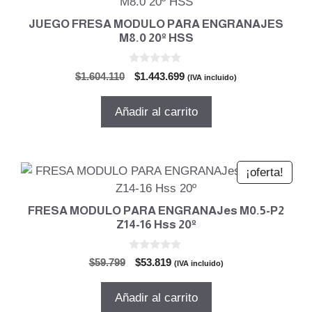
JUEGO FRESA MODULO PARA ENGRANAJES
M8.0 20º HSS
0
El
El
$
1.604.110
$
1.443.699
(IVA incluido)
d
precio
precio
e
5
original
actual
Añadir al carrito
era:
es:
$1.604.110.
$1.443.699.
¡oferta!
FRESA MODULO PARA ENGRANAJes M0.5-P2
Z14-16 Hss 20º
0
El
El
$
59.799
$
53.819
(IVA incluido)
d
precio
precio
e
5
original
actual
Añadir al carrito
era:
es: