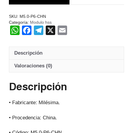
Hss
20º
SKU:
M5.0-P6-CHN
cantidad
Categoría:
Modulo hss
W
F
T
X
E
h
a
el
m
at
c
e
ail
Descripción
s
e
gr
A
b
a
Valoraciones (0)
p
o
m
Descripción
p
o
k
• Fabricante: Milésima.
• Procedencia: China.
• Código: M5.0-P6-CHN.