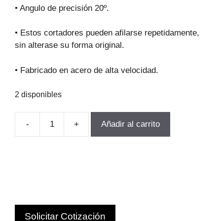
original
actual
• Angulo de precisión 20º.
era:
es:
$97.369.
$87.632.
• Estos cortadores pueden afilarse repetidamente,
sin alterase su forma original.
• Fabricado en acero de alta velocidad.
2 disponibles
-
+
Añadir al carrito
FRESA
MODULO
PARA
ENGRANAJEs
M5.0-
P6
Z35-
Solicitar Cotización
54