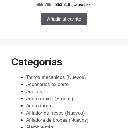
0
El
El
$
59.799
$
53.819
(IVA incluido)
d
precio
precio
e
5
original
actual
Añadir al carrito
era:
es:
$59.799.
$53.819.
Categorías
Tornos mecanicos (Nuevos)
Accesorios oxicorte
Aceites
Acero rapido (Brocas)
Acero torno
Afilador de fresas (Nuevos)
Afiladora de brocas (Nuevos)
Alambre mig