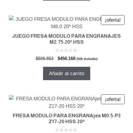
$59.799.
$53.819.
¡oferta!
JUEGO FRESA MODULO PARA ENGRANAJES
M2.75 20º HSS
0
El
El
$
506.853
$
456.168
(IVA incluido)
d
precio
precio
e
5
original
actual
Añadir al carrito
era:
es:
$506.853.
$456.168.
¡oferta!
FRESA MODULO PARA ENGRANAjes M0.5-P3
Z17-20 HSS 20º