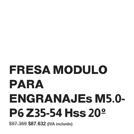
FRESA MODULO
PARA
ENGRANAJEs M5.0-
P6 Z35-54 Hss 20º
El
El
$
97.369
$
87.632
(IVA incluido)
precio
precio