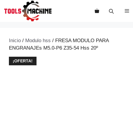
Saltar
al
M
contenido
Inicio
/
Modulo hss
/ FRESA MODULO PARA
ENGRANAJEs M5.0-P6 Z35-54 Hss 20º
¡OFERTA!