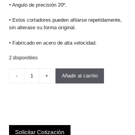
original
actual
• Angulo de precisión 20º.
era:
es:
$97.369.
$87.632.
• Estos cortadores pueden afilarse repetidamente,
sin alterase su forma original.
• Fabricado en acero de alta velocidad.
2 disponibles
-
+
Añadir al carrito
FRESA
MODULO
PARA
ENGRAnajes
M5.0-
P7
Z55-
Solicitar Cotización
134