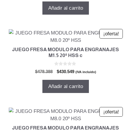
5
original
actual
Añadir al carrito
era:
es:
$1.604.110.
$1.443.699.
¡oferta!
JUEGO FRESA MODULO PARA ENGRANAJES
M1.5 20º HSS c
0
El
El
$
478.388
$
430.549
(IVA incluido)
d
precio
precio
e
5
original
actual
Añadir al carrito
era:
es:
$478.388.
$430.549.
¡oferta!
JUEGO FRESA MODULO PARA ENGRANAJES