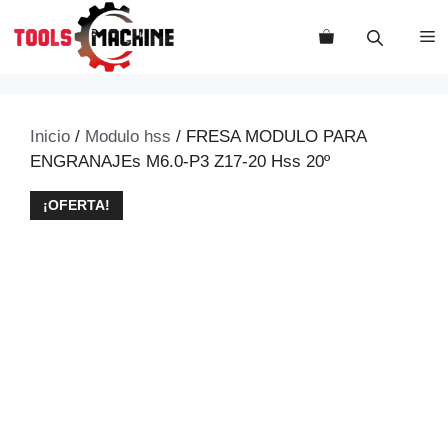
Saltar
al
M
contenido
Inicio
/
Modulo hss
/ FRESA MODULO PARA
ENGRANAJEs M6.0-P3 Z17-20 Hss 20º
¡OFERTA!