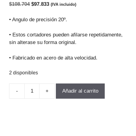
El
El
$
108.704
$
97.833
(IVA incluido)
precio
precio
original
actual
• Angulo de precisión 20º.
era:
es:
$108.704.
$97.833.
• Estos cortadores pueden afilarse repetidamente,
sin alterase su forma original.
• Fabricado en acero de alta velocidad.
2 disponibles
-
+
Añadir al carrito
FRESA
MODULO
PARA
ENGRANAJEs
M6.0-
P3