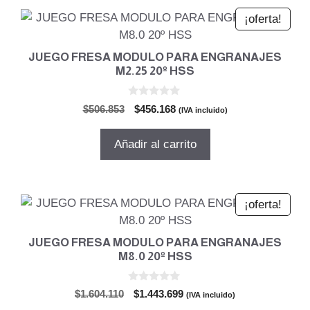
¡oferta!
JUEGO FRESA MODULO PARA ENGRANAJES
M2.25 20º HSS
0
El
El
$
506.853
$
456.168
(IVA incluido)
d
precio
precio
e
5
original
actual
Añadir al carrito
era:
es:
$506.853.
$456.168.
¡oferta!
JUEGO FRESA MODULO PARA ENGRANAJES
M8.0 20º HSS
0
El
El
$
1.604.110
$
1.443.699
(IVA incluido)
d
precio
precio
e