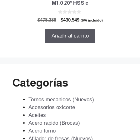
M1.0 20º HSS c
0
El
El
$
478.388
$
430.549
(IVA incluido)
d
precio
precio
e
5
original
actual
Añadir al carrito
era:
es:
$478.388.
$430.549.
Categorías
Tornos mecanicos (Nuevos)
Accesorios oxicorte
Aceites
Acero rapido (Brocas)
Acero torno
Afilador de fresas (Nuevos)