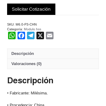
Z17-
Solicitar Cotización
20
Hss
20º
SKU:
M6.0-P3-CHN
cantidad
Categoría:
Modulo hss
W
F
T
X
E
h
a
el
m
at
c
e
ail
Descripción
s
e
gr
A
b
a
Valoraciones (0)
p
o
m
Descripción
p
o
k
• Fabricante: Milésima.
• Procedencia: China.