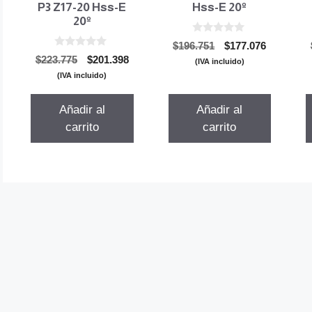
P3 Z17-20 Hss-E
Hss-E 20º
20º
0
El
El
$
196.751
$
177.076
d
0
El
El
$
223.775
$
201.398
precio
precio
e
(IVA incluido)
d
5
precio
precio
original
actual
e
(IVA incluido)
5
original
actual
era:
es:
era:
es:
$196.751.
$177.076.
Añadir al
Añadir al
$223.775.
$201.398.
carrito
carrito