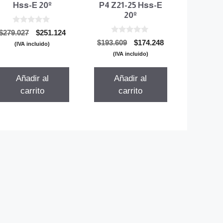
Hss-E 20º
P4 Z21-25 Hss-E
20º
0
El
El
$
279.027
$
251.124
d
0
El
El
precio
precio
$
193.609
$
174.248
e
(IVA incluido)
d
5
precio
precio
original
actual
e
(IVA incluido)
5
original
actual
era:
es:
era:
es:
$279.027.
$251.124.
Añadir al
Añadir al
$193.609.
$174.248.
carrito
carrito