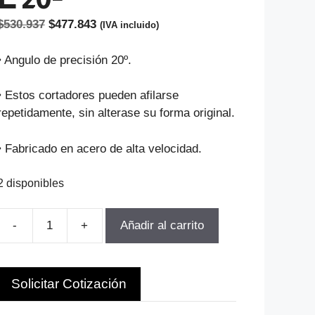
El
El
$
530.937
$
477.843
(IVA incluido)
precio
precio
original
actual
• Angulo de precisión 20º.
era:
es:
$530.937.
$477.843.
• Estos cortadores pueden afilarse
repetidamente, sin alterase su forma original.
• Fabricado en acero de alta velocidad.
2 disponibles
-
+
Añadir al carrito
FRESA
MODULO
PARA
Solicitar Cotización
ENGRANAJes
M6-