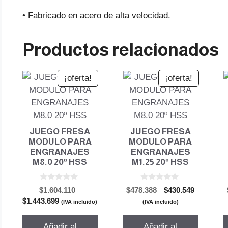
• Fabricado en acero de alta velocidad.
Productos relacionados
¡oferta!
¡oferta!
JUEGO FRESA
JUEGO FRESA
MODULO PARA
MODULO PARA
ENGRANAJES
ENGRANAJES
M8.0 20º HSS
M1.25 20º HSS
0
0
El
El
El
$
1.604.110
$
478.388
$
430.549
d
d
El
precio
precio
precio
$
1.443.699
e
e
(IVA incluido)
(IVA incluido)
5
5
precio
original
original
actual
actual
era:
era:
es:
Añadir al
Añadir al