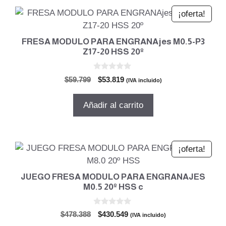
¡oferta!
FRESA MODULO PARA ENGRANAjes M0.5-P3
Z17-20 HSS 20º
0
El
El
$
59.799
$
53.819
(IVA incluido)
d
precio
precio
e
5
original
actual
Añadir al carrito
era:
es:
$59.799.
$53.819.
¡oferta!
JUEGO FRESA MODULO PARA ENGRANAJES
M0.5 20º HSS c
0
El
El
$
478.388
$
430.549
(IVA incluido)
d
precio
precio
e