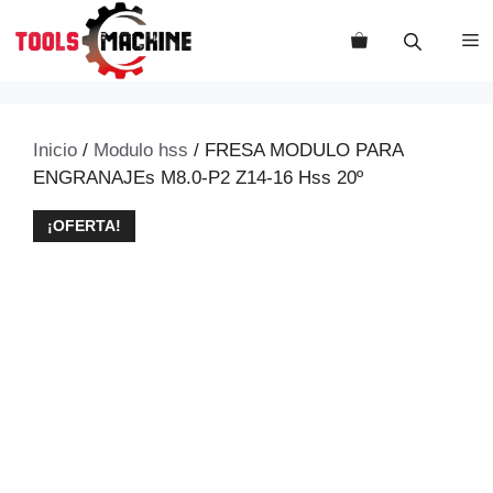
Saltar
al
M
contenido
Inicio
/
Modulo hss
/ FRESA MODULO PARA
ENGRANAJEs M8.0-P2 Z14-16 Hss 20º
¡OFERTA!