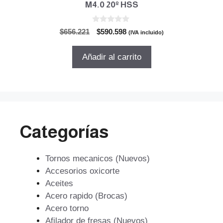
M4.0 20º HSS
0
El
El
$
656.221
$
590.598
(IVA incluido)
d
precio
precio
e
5
original
actual
Añadir al carrito
era:
es:
$656.221.
$590.598.
Categorías
Tornos mecanicos (Nuevos)
Accesorios oxicorte
Aceites
Acero rapido (Brocas)
Acero torno
Afilador de fresas (Nuevos)