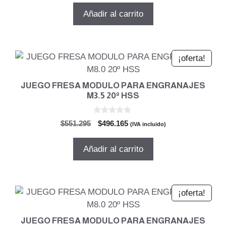
5
original
actual
Añadir al carrito
era:
es:
$478.388.
$430.549.
¡oferta!
JUEGO FRESA MODULO PARA ENGRANAJES
M3.5 20º HSS
0
El
El
$
551.295
$
496.165
(IVA incluido)
d
precio
precio
e
5
original
actual
Añadir al carrito
era:
es:
$551.295.
$496.165.
¡oferta!
JUEGO FRESA MODULO PARA ENGRANAJES