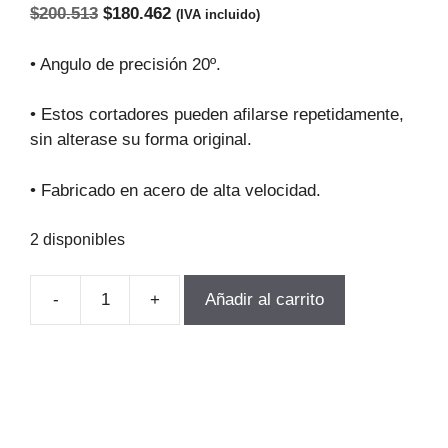
El
El
$
200.513
$
180.462
(IVA incluido)
precio
precio
original
actual
• Angulo de precisión 20º.
era:
es:
$200.513.
$180.462.
• Estos cortadores pueden afilarse repetidamente,
sin alterase su forma original.
• Fabricado en acero de alta velocidad.
2 disponibles
-
+
Añadir al carrito
FRESA
MODULO
PARA
ENGRANAJEs
M8.0-
P2