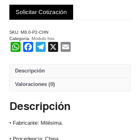
Z14-
Solicitar Cotización
16
Hss
20º
SKU:
M8.0-P2-CHN
cantidad
Categoría:
Modulo hss
W
F
T
X
E
h
a
el
m
at
c
e
ail
Descripción
s
e
gr
A
b
a
Valoraciones (0)
p
o
m
Descripción
p
o
k
• Fabricante: Milésima.
• Procedencia: China.