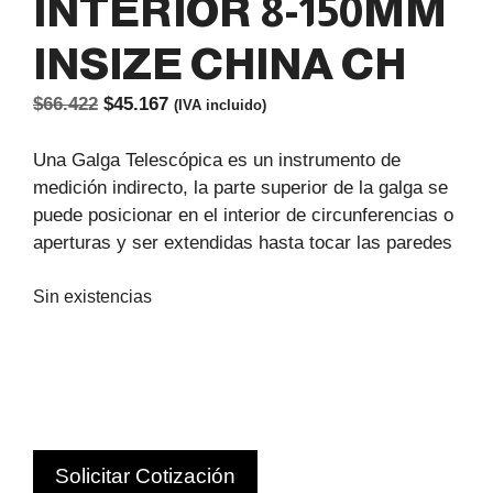
INTERIOR 8-150MM
INSIZE CHINA CH
El
El
$
66.422
$
45.167
(IVA incluido)
precio
precio
original
actual
Una Galga Telescópica es un instrumento de
era:
es:
medición indirecto, la parte superior de la galga se
$66.422.
$45.167.
puede posicionar en el interior de circunferencias o
aperturas y ser extendidas hasta tocar las paredes
Sin existencias
Solicitar Cotización