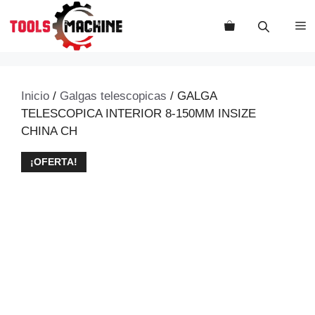
Saltar
al
M
contenido
Inicio
/
Galgas telescopicas
/ GALGA
TELESCOPICA INTERIOR 8-150MM INSIZE
CHINA CH
¡OFERTA!