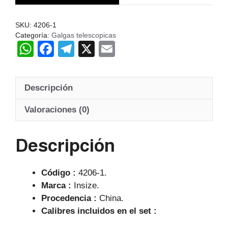
SKU:
4206-1
Categoría:
Galgas telescopicas
W
F
T
X
E
h
a
el
m
at
c
e
ail
Descripción
s
e
gr
A
b
a
Valoraciones (0)
p
o
m
Descripción
p
o
k
Código :
4206-1.
Marca :
Insize.
Procedencia :
China.
Calibres incluidos en el set :