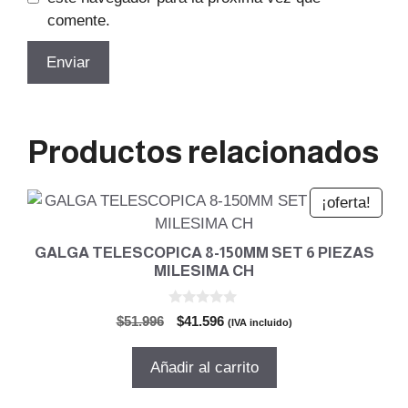
comente.
Productos relacionados
¡oferta!
GALGA TELESCOPICA 8-150MM SET 6 PIEZAS
MILESIMA CH
0
El
El
$
51.996
$
41.596
(IVA incluido)
d
precio
precio
e
5
original
actual
Añadir al carrito
era:
es:
$51.996.
$41.596.