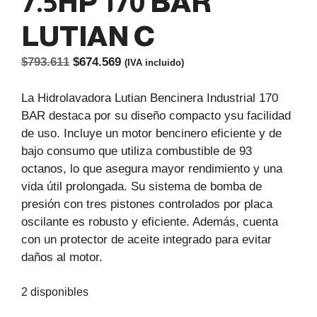
7.5HP 170 BAR
LUTIAN C
El
El
$
793.611
$
674.569
(IVA incluido)
precio
precio
original
actual
La Hidrolavadora Lutian Bencinera Industrial 170
era:
es:
BAR destaca por su diseño compacto ysu facilidad
$793.611.
$674.569.
de uso. Incluye un motor bencinero eficiente y de
bajo consumo que utiliza combustible de 93
octanos, lo que asegura mayor rendimiento y una
vida útil prolongada. Su sistema de bomba de
presión con tres pistones controlados por placa
oscilante es robusto y eficiente. Además, cuenta
con un protector de aceite integrado para evitar
daños al motor.
2 disponibles