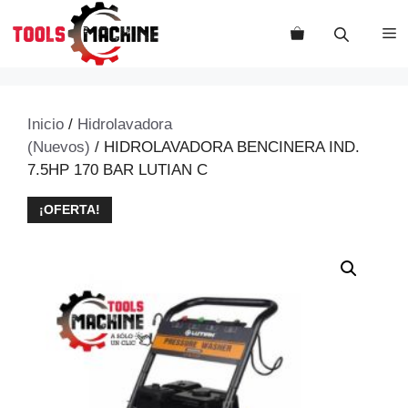
Saltar
al
M
contenido
Inicio
/
Hidrolavadora
(Nuevos)
/ HIDROLAVADORA BENCINERA IND.
7.5HP 170 BAR LUTIAN C
¡OFERTA!