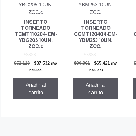
INSERTO
INSERTO
TORNEADO
TORNEADO
TCMT110204-EM-
CCMT120404-EM-
YBG205 10UN.
YBM253 10UN.
ZCC.c
ZCC.
0
0
El
El
El
El
$
52.128
$
37.532
$
90.861
$
65.421
(IVA
(IVA
d
d
precio
precio
precio
precio
e
e
incluido)
incluido)
5
5
original
actual
original
actual
era:
es:
era:
es:
Añadir al
Añadir al
$52.128.
$37.532.
$90.861.
$65.421.
carrito
carrito