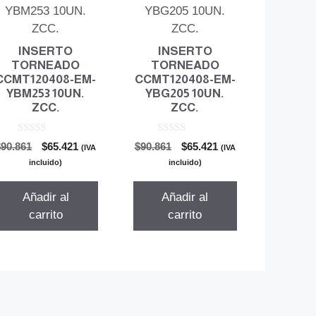
INSERTO
INSERTO
TORNEADO
TORNEADO
CCMT120408-EM-
CCMT120408-EM-
YBM253 10UN.
YBG205 10UN.
ZCC.
ZCC.
0
0
El
El
El
El
$
90.861
$
65.421
$
90.861
$
65.421
(IVA
(IVA
d
d
precio
precio
precio
precio
e
e
incluido)
incluido)
5
5
original
actual
original
actual
era:
es:
era:
es:
Añadir al
Añadir al
$90.861.
$65.421.
$90.861.
$65.421.
carrito
carrito