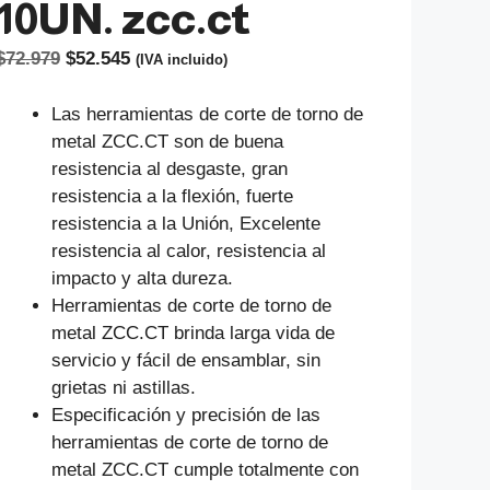
10UN. zcc.ct
El
El
$
72.979
$
52.545
(IVA incluido)
precio
precio
original
actual
Las herramientas de corte de torno de
era:
es:
metal ZCC.CT son de buena
$72.979.
$52.545.
resistencia al desgaste, gran
resistencia a la flexión, fuerte
resistencia a la Unión, Excelente
resistencia al calor, resistencia al
impacto y alta dureza.
Herramientas de corte de torno de
metal ZCC.CT brinda larga vida de
servicio y fácil de ensamblar, sin
grietas ni astillas.
Especificación y precisión de las
herramientas de corte de torno de
metal ZCC.CT cumple totalmente con