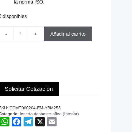
la norma ISO.
5 disponibles
Añadir al carrito
INSERTO
TORNEADO
CCMT060204-
EM-
YBM253
10UN.
zcc.ct
Solicitar Cotización
cantidad
SKU:
CCMT060204-EM-YBM253
Categoría:
Inserto desbaste-afino (Interior)
W
F
T
X
E
h
a
el
m