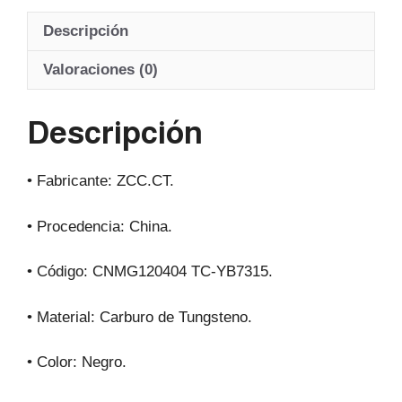
at
c
e
ail
Descripción
s
e
gr
A
b
a
Valoraciones (0)
p
o
m
Descripción
p
o
k
• Fabricante: ZCC.CT.
• Procedencia: China.
• Código: CNMG120404 TC-YB7315.
• Material: Carburo de Tungsteno.
• Color: Negro.