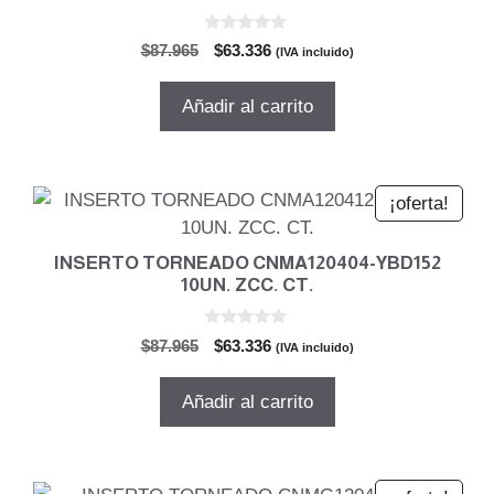
0
El
El
$
87.965
$
63.336
(IVA incluido)
d
precio
precio
e
5
original
actual
Añadir al carrito
era:
es:
$87.965.
$63.336.
¡oferta!
INSERTO TORNEADO CNMA120404-YBD152
10UN. ZCC. CT.
0
El
El
$
87.965
$
63.336
(IVA incluido)
d
precio
precio
e
5
original
actual
Añadir al carrito
era:
es:
$87.965.
$63.336.