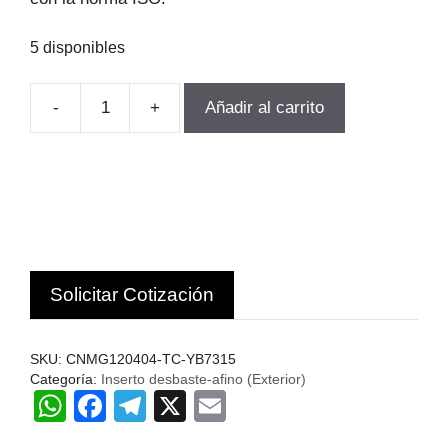
5 disponibles
-
+
Añadir al carrito
INSERTO
TORNEADO
CNMG120404-
TC-
YB7315
10UN.
ZCC.c
Solicitar Cotización
cantidad
SKU:
CNMG120404-TC-YB7315
Categoría:
Inserto desbaste-afino (Exterior)
W
F
T
X
E
h
a
el
m