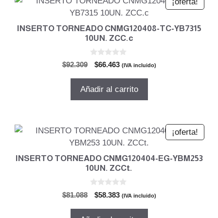
¡oferta!
INSERTO TORNEADO CNMG120408-TC-YB7315
10UN. ZCC.c
0
El
El
$
92.309
$
66.463
(IVA incluido)
d
precio
precio
e
5
original
actual
Añadir al carrito
era:
es:
$92.309.
$66.463.
¡oferta!
INSERTO TORNEADO CNMG120404-EG-YBM253
10UN. ZCCt.
0
El
El
$
81.088
$
58.383
(IVA incluido)
d
precio
precio
e
5
original
actual