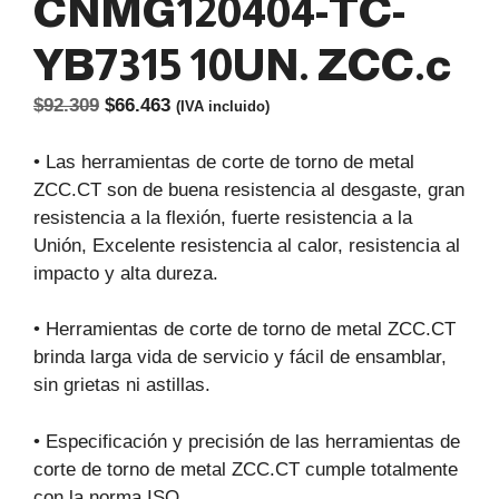
CNMG120404-TC-
YB7315 10UN. ZCC.c
El
El
$
92.309
$
66.463
(IVA incluido)
precio
precio
original
actual
• Las herramientas de corte de torno de metal
era:
es:
ZCC.CT son de buena resistencia al desgaste, gran
$92.309.
$66.463.
resistencia a la flexión, fuerte resistencia a la
Unión, Excelente resistencia al calor, resistencia al
impacto y alta dureza.
• Herramientas de corte de torno de metal ZCC.CT
brinda larga vida de servicio y fácil de ensamblar,
sin grietas ni astillas.
• Especificación y precisión de las herramientas de
corte de torno de metal ZCC.CT cumple totalmente
con la norma ISO.