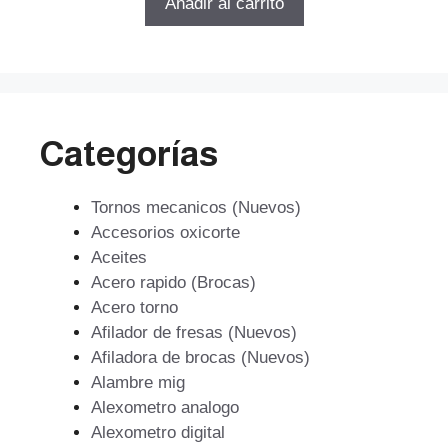
Añadir al carrito
era:
es:
$81.088.
$58.383.
Categorías
Tornos mecanicos (Nuevos)
Accesorios oxicorte
Aceites
Acero rapido (Brocas)
Acero torno
Afilador de fresas (Nuevos)
Afiladora de brocas (Nuevos)
Alambre mig
Alexometro analogo
Alexometro digital