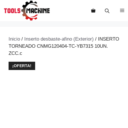
Saltar
al
M
contenido
Inicio
/
Inserto desbaste-afino (Exterior)
/ INSERTO
TORNEADO CNMG120404-TC-YB7315 10UN.
ZCC.c
¡OFERTA!