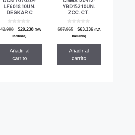
DCMT070204
CNMA120412-
LF6018 10UN.
YBD152 10UN.
DESKAR C
ZCC. CT.
0
0
El
El
El
El
$
42.998
$
29.238
$
87.965
$
63.336
(IVA
(IVA
d
d
precio
precio
precio
precio
e
e
incluido)
incluido)
5
5
original
actual
original
actual
era:
es:
era:
es:
Añadir al
Añadir al
$42.998.
$29.238.
$87.965.
$63.336.
carrito
carrito