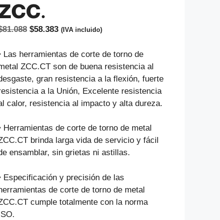
ZCC.
El
El
$
81.088
$
58.383
(IVA incluido)
precio
precio
original
actual
• Las herramientas de corte de torno de
era:
es:
metal ZCC.CT son de buena resistencia al
$81.088.
$58.383.
desgaste, gran resistencia a la flexión, fuerte
resistencia a la Unión, Excelente resistencia
al calor, resistencia al impacto y alta dureza.
• Herramientas de corte de torno de metal
ZCC.CT brinda larga vida de servicio y fácil
de ensamblar, sin grietas ni astillas.
• Especificación y precisión de las
herramientas de corte de torno de metal
ZCC.CT cumple totalmente con la norma
ISO.