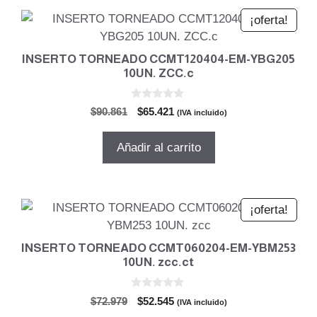
¡oferta!
INSERTO TORNEADO CCMT120404-EM-YBG205
10UN. ZCC.c
0
El
El
$
90.861
$
65.421
(IVA incluido)
d
precio
precio
e
5
original
actual
Añadir al carrito
era:
es:
$90.861.
$65.421.
¡oferta!
INSERTO TORNEADO CCMT060204-EM-YBM253
10UN. zcc.ct
0
El
El
$
72.979
$
52.545
(IVA incluido)
d
precio
precio
e