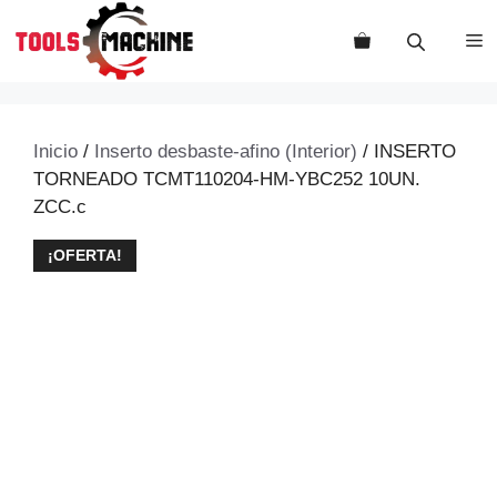
Saltar
al
M
contenido
Inicio
/
Inserto desbaste-afino (Interior)
/ INSERTO
TORNEADO TCMT110204-HM-YBC252 10UN.
ZCC.c
¡OFERTA!