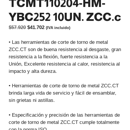
TCMT110204-HM-
YBC252 10UN. ZCC.c
El
El
$
57.920
$
41.702
(IVA incluido)
precio
precio
original
actual
• Las herramientas de corte de torno de metal
era:
es:
ZCC.CT son de buena resistencia al desgaste, gran
$57.920.
$41.702.
resistencia a la flexión, fuerte resistencia a la
Unión, Excelente resistencia al calor, resistencia al
impacto y alta dureza.
• Herramientas de corte de torno de metal ZCC.CT
brinda larga vida de servicio y fácil de ensamblar,
sin grietas ni astillas.
• Especificación y precisión de las herramientas de
corte de torno de metal ZCC.CT cumple totalmente
con la norma ISO.