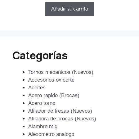
5
original
actual
Añadir al carrito
era:
es:
$72.979.
$52.545.
Categorías
Tornos mecanicos (Nuevos)
Accesorios oxicorte
Aceites
Acero rapido (Brocas)
Acero torno
Afilador de fresas (Nuevos)
Afiladora de brocas (Nuevos)
Alambre mig
Alexometro analogo