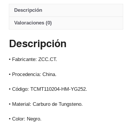
at
c
e
ail
Descripción
s
e
gr
A
b
a
Valoraciones (0)
p
o
m
Descripción
p
o
k
• Fabricante: ZCC.CT.
• Procedencia: China.
• Código: TCMT110204-HM-YG252.
• Material: Carburo de Tungsteno.
• Color: Negro.