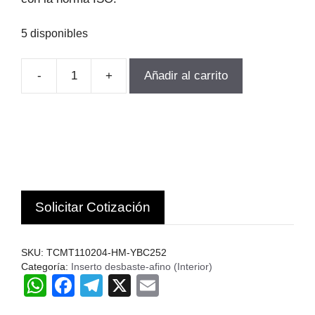
5 disponibles
-
+
Añadir al carrito
INSERTO
TORNEADO
TCMT110204-
HM-
YBC252
10UN.
ZCC.c
Solicitar Cotización
cantidad
SKU:
TCMT110204-HM-YBC252
Categoría:
Inserto desbaste-afino (Interior)
W
F
T
X
E
h
a
el
m