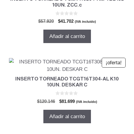
10UN. ZCC.c
0
El
El
$
57.920
$
41.702
(IVA incluido)
d
precio
precio
e
5
original
actual
Añadir al carrito
era:
es:
$57.920.
$41.702.
¡oferta!
INSERTO TORNEADO TCGT16T304-AL K10
10UN. DESKAR C
0
El
El
$
120.146
$
81.699
(IVA incluido)
d
precio
precio
e
5
original
actual
Añadir al carrito
era:
es:
$120.146.
$81.699.