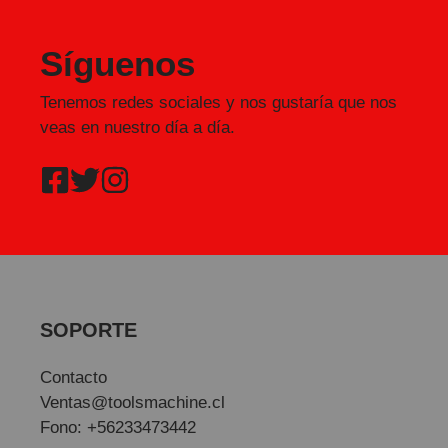
Síguenos
Tenemos redes sociales y nos gustaría que nos
veas en nuestro día a día.
SOPORTE
Contacto
Ventas@toolsmachine.cl
Fono: +56233473442