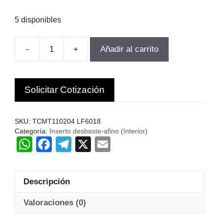
5 disponibles
-
+
Añadir al carrito
INSERTO
TORNEADO
TCMT110204
Solicitar Cotización
LF6018
10UN.
DESKAR
SKU:
TCMT110204 LF6018
C
Categoría:
Inserto desbaste-afino (Interior)
W
F
T
X
E
cantidad
h
a
el
m
at
c
e
ail
Descripción
s
e
gr
A
b
a
Valoraciones (0)