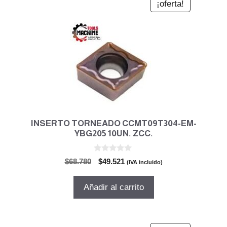
¡oferta!
INSERTO TORNEADO CCMT09T304-EM-
YBG205 10UN. ZCC.
0
El
El
$
68.780
$
49.521
(IVA incluido)
d
precio
precio
e
5
original
actual
Añadir al carrito
era:
es:
$68.780.
$49.521.