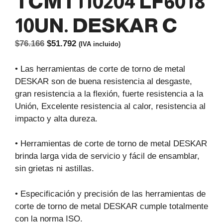
TCMT110204 LF6018
10UN. DESKAR C
El
El
$
76.166
$
51.792
(IVA incluido)
precio
precio
original
actual
• Las herramientas de corte de torno de metal
era:
es:
DESKAR son de buena resistencia al desgaste,
$76.166.
$51.792.
gran resistencia a la flexión, fuerte resistencia a la
Unión, Excelente resistencia al calor, resistencia al
impacto y alta dureza.
• Herramientas de corte de torno de metal DESKAR
brinda larga vida de servicio y fácil de ensamblar,
sin grietas ni astillas.
• Especificación y precisión de las herramientas de
corte de torno de metal DESKAR cumple totalmente
con la norma ISO.