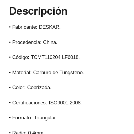
p
o
m
Descripción
p
o
k
• Fabricante: DESKAR.
• Procedencia: China.
• Código: TCMT110204 LF6018.
• Material: Carburo de Tungsteno.
• Color: Cobrizada.
• Certificaciones: ISO9001:2008.
• Formato: Triangular.
• Radio: 0,4mm.