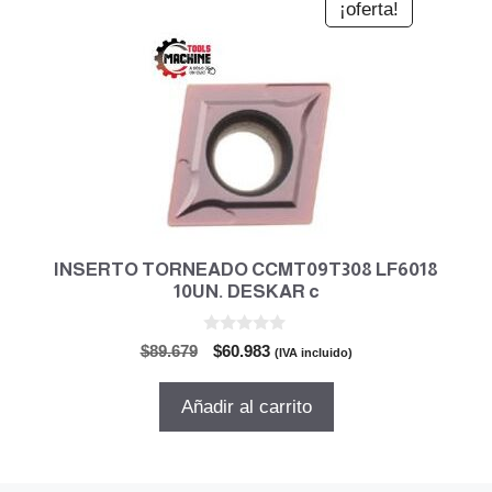
¡oferta!
INSERTO TORNEADO CCMT09T308 LF6018
10UN. DESKAR c
0
El
El
$
89.679
$
60.983
(IVA incluido)
d
precio
precio
e
5
original
actual
Añadir al carrito
era:
es:
$89.679.
$60.983.