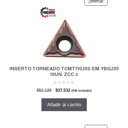
¡oferta!
INSERTO TORNEADO TCMT110208-EM-YBG205
10UN. ZCC.c
0
El
El
$
52.128
$
37.532
(IVA incluido)
d
precio
precio
e
5
original
actual
Añadir al carrito
era:
es:
$52.128.
$37.532.