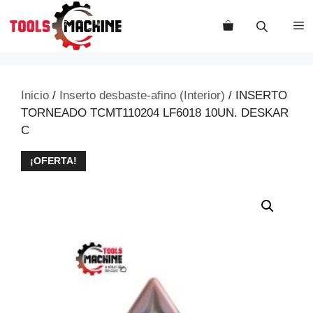
Saltar
al
M
contenido
Inicio
/
Inserto desbaste-afino (Interior)
/ INSERTO
TORNEADO TCMT110204 LF6018 10UN. DESKAR
C
¡OFERTA!