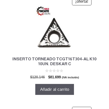
¡oferta!
INSERTO TORNEADO TCGT16T304-AL K10
10UN. DESKAR C
0
El
El
$
120.146
$
81.699
(IVA incluido)
d
precio
precio
e
5
original
actual
Añadir al carrito
era:
es:
$120.146.
$81.699.