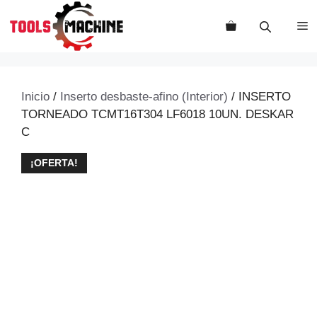
Saltar
al
M
contenido
Inicio
/
Inserto desbaste-afino (Interior)
/ INSERTO
TORNEADO TCMT16T304 LF6018 10UN. DESKAR
C
¡OFERTA!