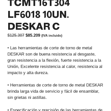
TCMT16T304
LF6018 10UN.
DESKAR C
El
El
$
125.307
$
85.209
(IVA incluido)
precio
precio
original
actual
• Las herramientas de corte de torno de metal
era:
es:
DESKAR son de buena resistencia al desgaste,
$125.307.
$85.209.
gran resistencia a la flexión, fuerte resistencia a la
Unión, Excelente resistencia al calor, resistencia al
impacto y alta dureza.
• Herramientas de corte de torno de metal DESKAR
brinda larga vida de servicio y fácil de ensamblar,
sin grietas ni astillas.
• Especificación y precisión de las herramientas de