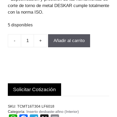
corte de torno de metal DESKAR cumple totalmente
con la norma ISO.
5 disponibles
-
+
Añadir al carrito
INSERTO
TORNEADO
TCMT16T304
LF6018
10UN.
DESKAR
C
Solicitar Cotización
cantidad
SKU:
TCMT16T304 LF6018
Categoría:
Inserto desbaste-afino (Interior)