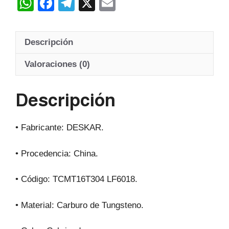
W
F
T
X
E
h
a
el
m
at
c
e
ail
Descripción
s
e
gr
A
b
a
Valoraciones (0)
p
o
m
Descripción
p
o
k
• Fabricante: DESKAR.
• Procedencia: China.
• Código: TCMT16T304 LF6018.
• Material: Carburo de Tungsteno.