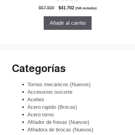
0
El
El
$
57.920
$
41.702
(IVA incluido)
d
precio
precio
e
5
original
actual
Añadir al carrito
era:
es:
$57.920.
$41.702.
Categorías
Tornos mecanicos (Nuevos)
Accesorios oxicorte
Aceites
Acero rapido (Brocas)
Acero torno
Afilador de fresas (Nuevos)
Afiladora de brocas (Nuevos)