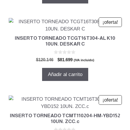
era:
es:
$57.920.
$41.702.
¡oferta!
INSERTO TORNEADO TCGT16T304-AL K10
10UN. DESKAR C
0
El
El
$
120.146
$
81.699
(IVA incluido)
d
precio
precio
e
5
original
actual
Añadir al carrito
era:
es:
$120.146.
$81.699.
¡oferta!
INSERTO TORNEADO TCMT110204-HM-YBD152
10UN. ZCC.c