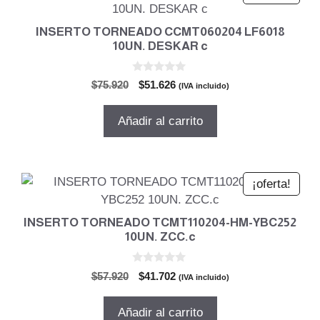
INSERTO TORNEADO CCMT060204 LF6018
10UN. DESKAR c
0
El
El
$
75.920
$
51.626
(IVA incluido)
d
precio
precio
e
5
original
actual
Añadir al carrito
era:
es:
$75.920.
$51.626.
¡oferta!
INSERTO TORNEADO TCMT110204-HM-YBC252
10UN. ZCC.c
0
El
El
$
57.920
$
41.702
(IVA incluido)
d
precio
precio
e
5
original
actual
Añadir al carrito