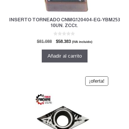
INSERTO TORNEADO CNMG120404-EG-YBM253
10UN. ZCCt.
0
El
El
$
81.088
$
58.383
(IVA incluido)
d
precio
precio
e
5
original
actual
Añadir al carrito
era:
es:
$81.088.
$58.383.
¡oferta!