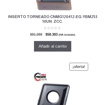
INSERTO TORNEADO CNMG120412-EG-YBM253
10UN. ZCC.
0
El
El
$
81.088
$
58.383
(IVA incluido)
d
precio
precio
e
5
original
actual
Añadir al carrito
era:
es:
$81.088.
$58.383.
¡oferta!