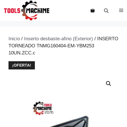
Saltar
al
M
contenido
Inicio
/
Inserto desbaste-afino (Exterior)
/ INSERTO
TORNEADO TNMG160404-EM-YBM253
10UN.ZCC.c
¡OFERTA!