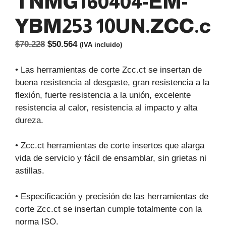
TNMG160404-EM-
YBM253 10UN.ZCC.c
El
El
$
70.228
$
50.564
(IVA incluido)
precio
precio
original
actual
• Las herramientas de corte Zcc.ct se insertan de
era:
es:
buena resistencia al desgaste, gran resistencia a la
$70.228.
$50.564.
flexión, fuerte resistencia a la unión, excelente
resistencia al calor, resistencia al impacto y alta
dureza.
• Zcc.ct herramientas de corte insertos que alarga
vida de servicio y fácil de ensamblar, sin grietas ni
astillas.
• Especificación y precisión de las herramientas de
corte Zcc.ct se insertan cumple totalmente con la
norma ISO.