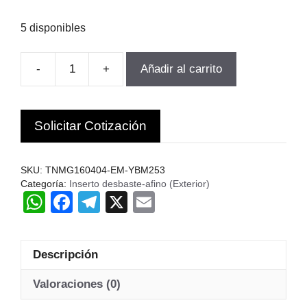
5 disponibles
-
+
Añadir al carrito
INSERTO
TORNEADO
TNMG160404-
Solicitar Cotización
EM-
YBM253
10UN.ZCC.c
SKU:
TNMG160404-EM-YBM253
cantidad
Categoría:
Inserto desbaste-afino (Exterior)
W
F
T
X
E
h
a
el
m
at
c
e
ail
Descripción
s
e
gr
A
b
a
Valoraciones (0)