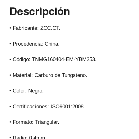
p
o
m
Descripción
p
o
k
• Fabricante: ZCC.CT.
• Procedencia: China.
• Código: TNMG160404-EM-YBM253.
• Material: Carburo de Tungsteno.
• Color: Negro.
• Certificaciones: ISO9001:2008.
• Formato: Triangular.
• Radio: 0,4mm.