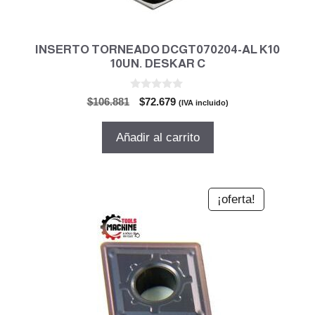
INSERTO TORNEADO DCGT070204-AL K10
10UN. DESKAR C
0
El
El
$
106.881
$
72.679
(IVA incluido)
d
precio
precio
e
5
original
actual
Añadir al carrito
era:
es:
$106.881.
$72.679.
¡oferta!