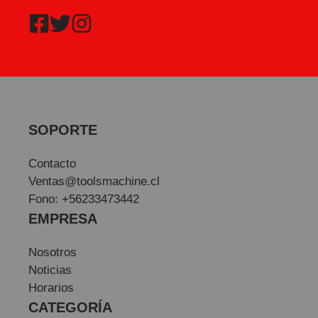
SOPORTE
Contacto
Ventas@toolsmachine.cl
Fono: +56233473442
EMPRESA
Nosotros
Noticias
Horarios
CATEGORÍA