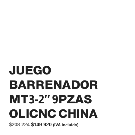
JUEGO
BARRENADOR
MT3-2″ 9PZAS
OLICNC CHINA
El
El
$
208.224
$
149.920
(IVA incluido)
precio
precio