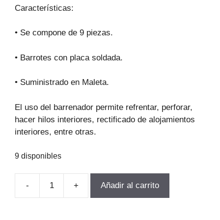
original
actual
Características:
era:
es:
$208.224.
$149.920.
• Se compone de 9 piezas.
• Barrotes con placa soldada.
• Suministrado en Maleta.
El uso del barrenador permite refrentar, perforar,
hacer hilos interiores, rectificado de alojamientos
interiores, entre otras.
9 disponibles
-
+
Añadir al carrito
JUEGO
BARRENADOR
MT3-