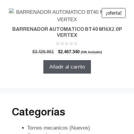
¡oferta!
BARRENADOR AUTOMATICO BT40 M16X2.0P
VERTEX
0
El
El
$
3.426.861
$
2.467.340
(IVA incluido)
d
precio
precio
e
5
original
actual
Añadir al carrito
era:
es:
$3.426.861.
$2.467.340.
Categorías
Tornos mecanicos (Nuevos)