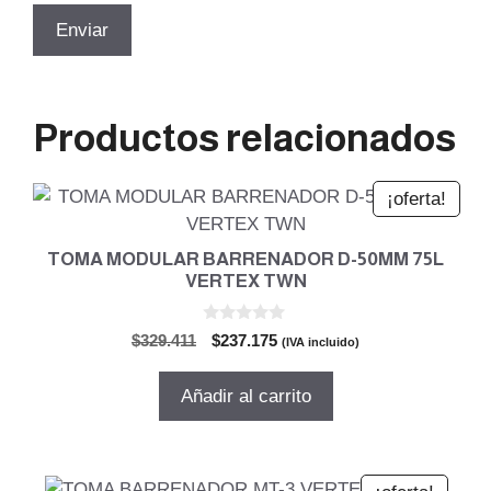
Productos relacionados
¡oferta!
TOMA MODULAR BARRENADOR D-50MM 75L
VERTEX TWN
0
El
El
$
329.411
$
237.175
(IVA incluido)
d
precio
precio
e
5
original
actual
Añadir al carrito
era:
es:
$329.411.
$237.175.