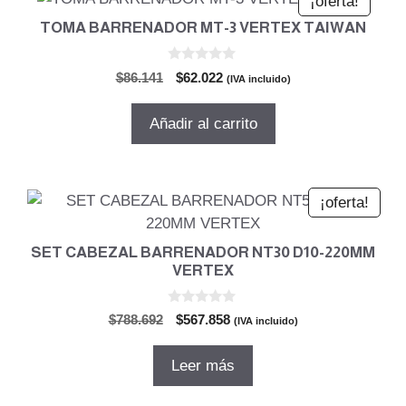
¡oferta!
TOMA BARRENADOR MT-3 VERTEX TAIWAN
0
El
El
$
86.141
$
62.022
(IVA incluido)
d
precio
precio
e
5
original
actual
Añadir al carrito
era:
es:
$86.141.
$62.022.
¡oferta!
SET CABEZAL BARRENADOR NT30 D10-220MM
VERTEX
0
El
El
$
788.692
$
567.858
(IVA incluido)
d
precio
precio
e
5
original
actual
Leer más
era:
es:
$788.692.
$567.858.